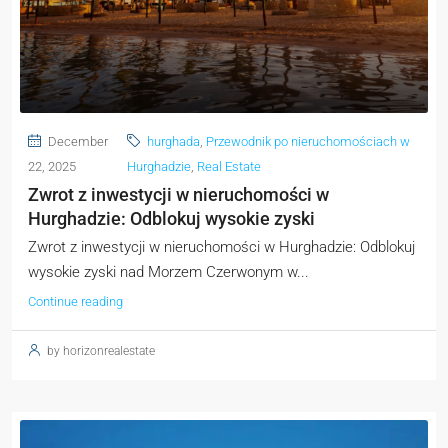
December
hurghada
,
Przewodnik po nieruchomościach w
22, 2025
Hurghadzie
,
Real Estate
Zwrot z inwestycji w nieruchomości w
Hurghadzie: Odblokuj wysokie zyski
Zwrot z inwestycji w nieruchomości w Hurghadzie: Odblokuj
wysokie zyski nad Morzem Czerwonym w...
Continue reading
by horizonrealestate