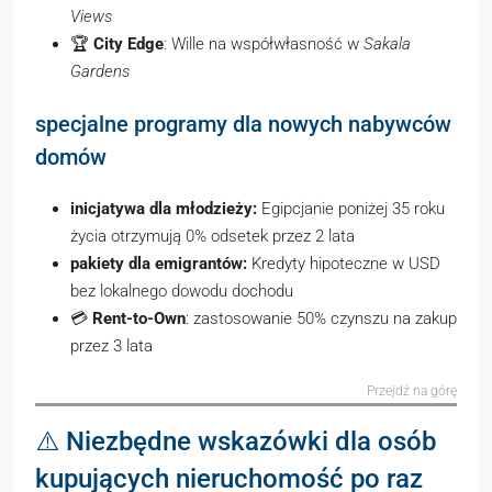
Views
🏆
City Edge
: Wille na współwłasność w
Sakala
Gardens
specjalne programy dla nowych nabywców
domów
inicjatywa dla młodzieży:
Egipcjanie poniżej 35 roku
życia otrzymują 0% odsetek przez 2 lata
pakiety dla emigrantów:
Kredyty hipoteczne w USD
bez lokalnego dowodu dochodu
💳
Rent-to-Own
: zastosowanie 50% czynszu na zakup
przez 3 lata
Przejdź na górę
⚠️ Niezbędne wskazówki dla osób
kupujących nieruchomość po raz