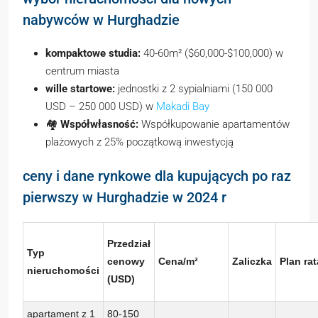
nabywców w Hurghadzie
kompaktowe studia:
40-60m² ($60,000-$100,000) w
centrum miasta
wille startowe:
jednostki z 2 sypialniami (150 000
USD – 250 000 USD) w
Makadi Bay
🏘️
Współwłasność:
Współkupowanie apartamentów
plażowych z 25% początkową inwestycją
ceny i dane rynkowe dla kupujących po raz
pierwszy w Hurghadzie w 2024 r
Przedział
Typ
cenowy
Cena/m²
Zaliczka
Plan rat
nieruchomości
(USD)
apartament z 1
80-150