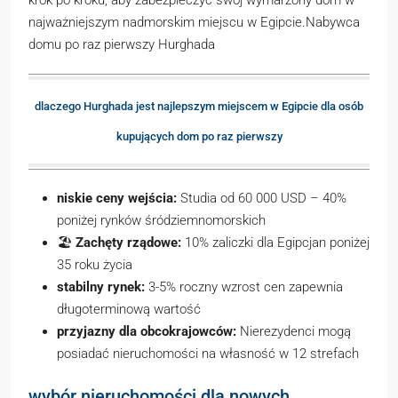
krok po kroku, aby zabezpieczyć swój wymarzony dom w
najważniejszym nadmorskim miejscu w Egipcie.Nabywca
domu po raz pierwszy Hurghada
dlaczego Hurghada jest najlepszym miejscem w Egipcie dla osób
kupujących dom po raz pierwszy
niskie ceny wejścia:
Studia od 60 000 USD – 40%
poniżej rynków śródziemnomorskich
🏖️
Zachęty rządowe:
10% zaliczki dla Egipcjan poniżej
35 roku życia
stabilny rynek:
3-5% roczny wzrost cen zapewnia
długoterminową wartość
przyjazny dla obcokrajowców:
Nierezydenci mogą
posiadać nieruchomości na własność w 12 strefach
wybór nieruchomości dla nowych