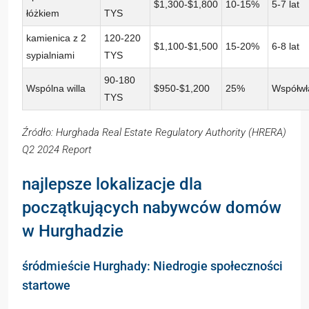
$1,300-$1,800
10-15%
5-7 lat
łóżkiem
TYS
kamienica z 2
120-220
$1,100-$1,500
15-20%
6-8 lat
sypialniami
TYS
90-180
Wspólna willa
$950-$1,200
25%
Współwł
TYS
Źródło: Hurghada Real Estate Regulatory Authority (HRERA)
Q2 2024 Report
najlepsze lokalizacje dla
początkujących nabywców domów
w Hurghadzie
śródmieście Hurghady: Niedrogie społeczności
startowe