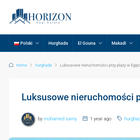
Polski
Hurghada
El Gouna
Makadi
Home
hurghada
Luksusowe nieruchomości przy plaży w Egipc
Luksusowe nieruchomości pr
by
mohamed samy
1 year ago
hurgha