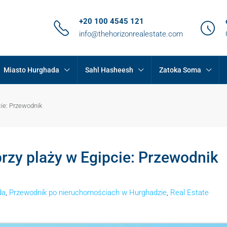
+20 100 4545 121
info@thehorizonrealestate.com
Miasto Hurghada
Sahl Hasheesh
Zatoka Soma
ie: Przewodnik
zy plaży w Egipcie: Przewodnik
da
,
Przewodnik po nieruchomościach w Hurghadzie
,
Real Estate