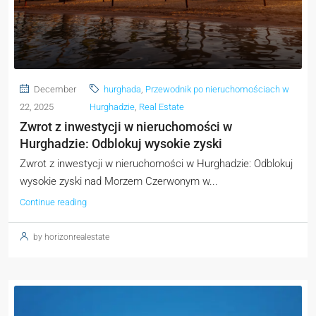
December
hurghada
,
Przewodnik po nieruchomościach w
22, 2025
Hurghadzie
,
Real Estate
Zwrot z inwestycji w nieruchomości w
Hurghadzie: Odblokuj wysokie zyski
Zwrot z inwestycji w nieruchomości w Hurghadzie: Odblokuj
wysokie zyski nad Morzem Czerwonym w...
Continue reading
by horizonrealestate