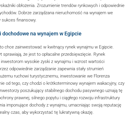
aźniki obłożenia. Zrozumienie trendów rynkowych i odpowiednie
zychodów. Dobrze zarządzana nieruchomość na wynajem we
 sukces finansowy.
i dochodowe na wynajem w Egipcie
kto chce zainwestować w kwitnący rynek wynajmu w Egipcie.
t sprawiają, że jest to opłacalne przedsięwzięcie. Rynek
c inwestorom wysokie zyski z wynajmu i wzrost wartości
zez odpowiednie zarządzanie zapewnia stały strumień
dużemu ruchowi turystycznemu, inwestowanie we Florenza
żnie od tego, czy chodzi o krótkoterminowy wynajem wakacyjny, czy
 Inwestorzy poszukujący stabilnego dochodu pasywnego uznają tę
hrony prawnej, silnego popytu i ciągłego rozwoju infrastruktury
nia imponujące dochody z wynajmu, umacniając swoją reputację
ealny czas, aby wykorzystać tę lukratywną okazję.