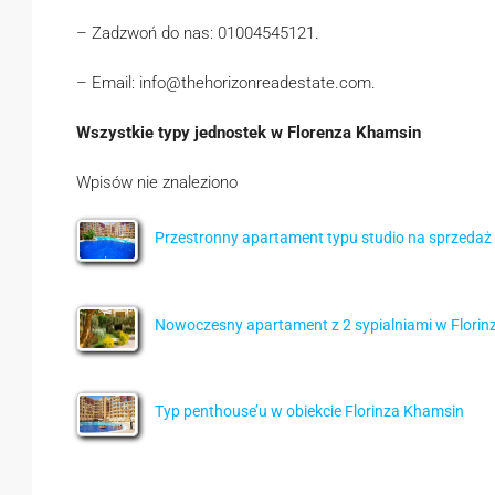
– Zadzwoń do nas: 01004545121.
– Email: info@thehorizonreadestate.com.
Wszystkie typy jednostek w Florenza Khamsin
Wpisów nie znaleziono
Przestronny apartament typu studio na sprzedaż 
Nowoczesny apartament z 2 sypialniami w Florinz
Typ penthouse’u w obiekcie Florinza Khamsin