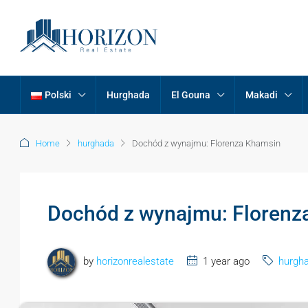
Polski
Hurghada
El Gouna
Makadi
Home
hurghada
Dochód z wynajmu: Florenza Khamsin
Dochód z wynajmu: Florenz
by
horizonrealestate
1 year ago
hurgh