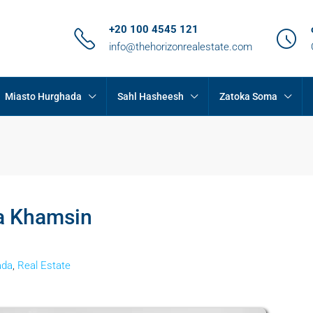
+20 100 4545 121
info@thehorizonrealestate.com
Miasto Hurghada
Sahl Hasheesh
Zatoka Soma
a Khamsin
ada
,
Real Estate