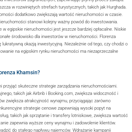
zcza w rozwiniętych strefach turystycznych, takich jak Hurghada.
homości dodatkowo zwiększają wartość nieruchomości w czasie.
nieruchomości stanowi kolejny ważny powód do inwestowania.
 w egipskie nieruchomości jest jeszcze bardziej opłacalne. Niskie
konałe środowisko dla inwestorów w nieruchomości. Florenza
 lukratywną okazją inwestycyjną. Niezależnie od tego, czy chodzi o
towanie na egipskim rynku nieruchomości ma niezaprzeczalne
lorenza Khamsin?
 przyjąć skuteczne strategie zarządzania nieruchomościami.
ego, takich jak Airbnb i Booking.com, zwiększa widoczność i
ów zwiększa atrakcyjność wynajmu, przyciągając zarówno
nkurencyjne strategie cenowe zapewniają wysoki popyt na
ug, takich jak sprzątanie i transfery lotniskowe, zwiększa wartość
anie zapewnia wyższe ceny wynajmu i zadowolenie klientów.
wadzić do stałego napływu najemców. Wdrażanie kampanii