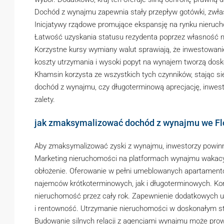
Dochód z wynajmu zapewnia stały przepływ gotówki, zwłas
Inicjatywy rządowe promujące ekspansję na rynku nieruc
Łatwość uzyskania statusu rezydenta poprzez własność 
Korzystne kursy wymiany walut sprawiają, że inwestowanie
koszty utrzymania i wysoki popyt na wynajem tworzą dos
Khamsin korzysta ze wszystkich tych czynników, stając się
dochód z wynajmu, czy długoterminową aprecjację, inwes
zalety.
jak zmaksymalizować dochód z wynajmu we F
Aby zmaksymalizować zyski z wynajmu, inwestorzy powinni
Marketing nieruchomości na platformach wynajmu wakacyjn
obłożenie. Oferowanie w pełni umeblowanych apartament
najemców krótkoterminowych, jak i długoterminowych. Ko
nieruchomość przez cały rok. Zapewnienie dodatkowych usł
i rentowność. Utrzymanie nieruchomości w doskonałym st
Budowanie silnych relacji z agencjami wynajmu może pro