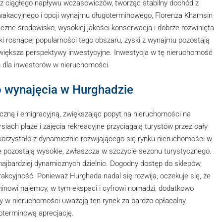
 z ciągłego napływu wczasowiczów, tworząc stabilny dochód z
wakacyjnego i opcji wynajmu długoterminowego, Florenza Khamsin
zne środowisko, wysokiej jakości konserwacja i dobrze rozwinięta
ęki rosnącej popularności tego obszaru, zyski z wynajmu pozostają
 zwiększa perspektywy inwestycyjne. Inwestycja w tę nieruchomość
m dla inwestorów w nieruchomości.
o wynajęcia w Hurghadzie
czną i emigracyjną, zwiększając popyt na nieruchomości na
siach plaże i zajęcia rekreacyjne przyciągają turystów przez cały
korzystało z dynamicznie rozwijającego się rynku nieruchomości w
pozostają wysokie, zwłaszcza w szczycie sezonu turystycznego.
 najbardziej dynamicznych dzielnic. Dogodny dostęp do sklepów,
rakcyjność. Ponieważ Hurghada nadal się rozwija, oczekuje się, że
inowi najemcy, w tym ekspaci i cyfrowi nomadzi, dodatkowo
y w nieruchomości uważają ten rynek za bardzo opłacalny,
goterminową aprecjację.