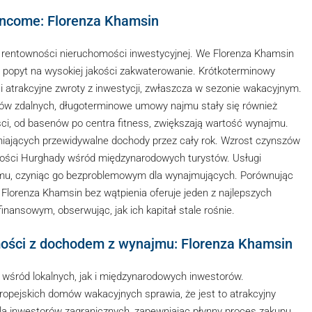
Income: Florenza Khamsin
 rentowności nieruchomości inwestycyjnej. We Florenza Khamsin
 popyt na wysokiej jakości zakwaterowanie. Krótkoterminowy
atrakcyjne zwroty z inwestycji, zwłaszcza w sezonie wakacyjnym.
ów zdalnych, długoterminowe umowy najmu stały się również
i, od basenów po centra fitness, zwiększają wartość wynajmu.
iających przewidywalne dochody przez cały rok. Wzrost czynszów
rności Hurghady wśród międzynarodowych turystów. Usługi
mu, czyniąc go bezproblemowym dla wynajmujących. Porównując
Florenza Khamsin bez wątpienia oferuje jeden z najlepszych
ansowym, obserwując, jak ich kapitał stale rośnie.
mości z dochodem z wynajmu: Florenza Khamsin
 wśród lokalnych, jak i międzynarodowych inwestorów.
pejskich domów wakacyjnych sprawia, że jest to atrakcyjny
dla inwestorów zagranicznych, zapewniając płynny proces zakupu.