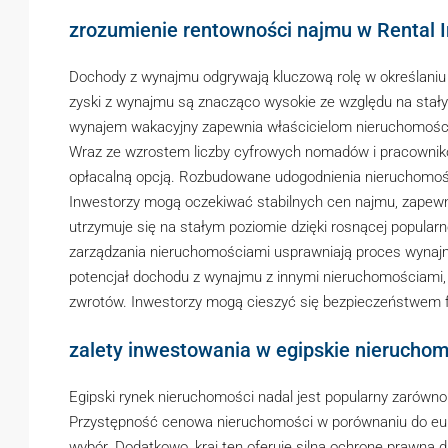
zrozumienie rentowności najmu w Rental 
Dochody z wynajmu odgrywają kluczową rolę w określaniu
zyski z wynajmu są znacząco wysokie ze względu na stały
wynajem wakacyjny zapewnia właścicielom nieruchomości 
Wraz ze wzrostem liczby cyfrowych nomadów i pracownik
opłacalną opcją. Rozbudowane udogodnienia nieruchomośc
Inwestorzy mogą oczekiwać stabilnych cen najmu, zapewn
utrzymuje się na stałym poziomie dzięki rosnącej popula
zarządzania nieruchomościami usprawniają proces wynaj
potencjał dochodu z wynajmu z innymi nieruchomościami, 
zwrotów. Inwestorzy mogą cieszyć się bezpieczeństwem fin
zalety inwestowania w egipskie nierucho
Egipski rynek nieruchomości nadal jest popularny zarówno
Przystępność cenowa nieruchomości w porównaniu do euro
wybór. Dodatkowo, kraj ten oferuje silną ochronę prawną 