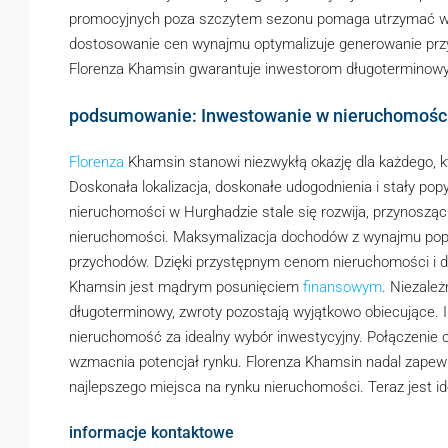
promocyjnych poza szczytem sezonu pomaga utrzymać wsk
dostosowanie cen wynajmu optymalizuje generowanie pr
Florenza Khamsin gwarantuje inwestorom długoterminowy
podsumowanie: Inwestowanie w nieruchomośc
Florenza
Khamsin stanowi niezwykłą okazję dla każdego, 
Doskonała lokalizacja, doskonałe udogodnienia i stały popy
nieruchomości w Hurghadzie stale się rozwija, przynoszą
nieruchomości. Maksymalizacja dochodów z wynajmu popr
przychodów. Dzięki przystępnym cenom nieruchomości i 
Khamsin jest mądrym posunięciem
finansowym
. Niezale
długoterminowy, zwroty pozostają wyjątkowo obiecujące.
nieruchomość za idealny wybór inwestycyjny. Połączenie oc
wzmacnia potencjał rynku. Florenza Khamsin nadal zapew
najlepszego miejsca na rynku nieruchomości. Teraz jest id
informacje kontaktowe