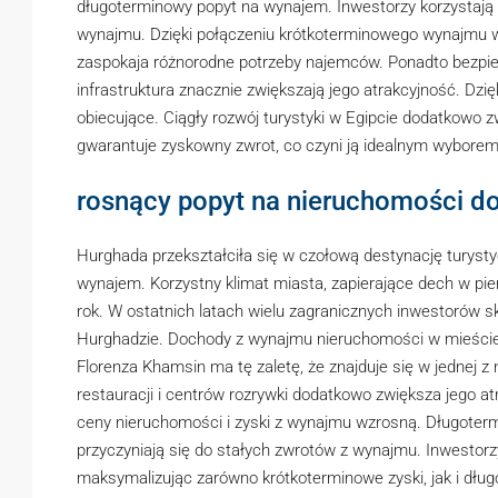
długoterminowy popyt na wynajem. Inwestorzy korzystają
wynajmu. Dzięki połączeniu krótkoterminowego wynajmu 
zaspokaja różnorodne potrzeby najemców. Ponadto bezpiec
infrastruktura znacznie zwiększają jego atrakcyjność. Dzi
obiecujące. Ciągły rozwój turystyki w Egipcie dodatkowo
gwarantuje zyskowny zwrot, co czyni ją idealnym wybore
rosnący popyt na nieruchomości d
Hurghada przekształciła się w czołową destynację turysty
wynajem. Korzystny klimat miasta, zapierające dech w pier
rok. W ostatnich latach wielu zagranicznych inwestorów s
Hurghadzie. Dochody z wynajmu nieruchomości w mieście 
Florenza Khamsin ma tę zaletę, że znajduje się w jednej z
restauracji i centrów rozrywki dodatkowo zwiększa jego at
ceny nieruchomości i zyski z wynajmu wzrosną. Długoterm
przyczyniają się do stałych zwrotów z wynajmu. Inwestorz
maksymalizując zarówno krótkoterminowe zyski, jak i dłu