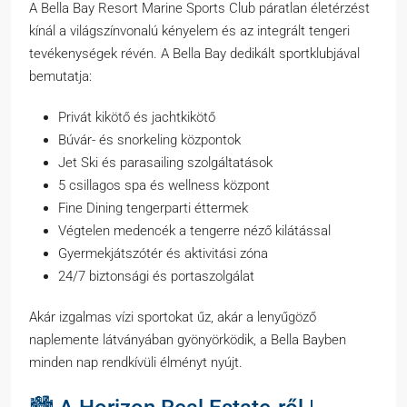
A Bella Bay Resort Marine Sports Club páratlan életérzést
kínál a világszínvonalú kényelem és az integrált tengeri
tevékenységek révén. A Bella Bay dedikált sportklubjával
bemutatja:
Privát kikötő és jachtkikötő
Búvár- és snorkeling központok
Jet Ski és parasailing szolgáltatások
5 csillagos spa és wellness központ
Fine Dining tengerparti éttermek
Végtelen medencék a tengerre néző kilátással
Gyermekjátszótér és aktivitási zóna
24/7 biztonsági és portaszolgálat
Akár izgalmas vízi sportokat űz, akár a lenyűgöző
naplemente látványában gyönyörködik, a Bella Bayben
minden nap rendkívüli élményt nyújt.