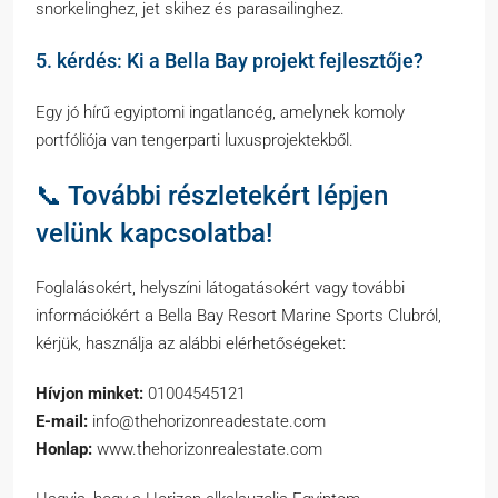
snorkelinghez, jet skihez és parasailinghez.
5. kérdés: Ki a Bella Bay projekt fejlesztője?
Egy jó hírű egyiptomi ingatlancég, amelynek komoly
portfóliója van tengerparti luxusprojektekből.
📞 További részletekért lépjen
velünk kapcsolatba!
Foglalásokért, helyszíni látogatásokért vagy további
információkért a Bella Bay Resort Marine Sports Clubról,
kérjük, használja az alábbi elérhetőségeket:
Hívjon minket:
01004545121
E-mail:
info@thehorizonreadestate.com
Honlap:
www.thehorizonrealestate.com