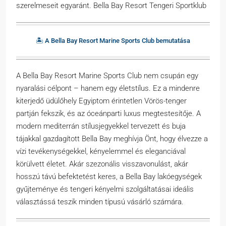
szerelmeseit egyaránt. Bella Bay Resort Tengeri Sportklub
🏝️ A Bella Bay Resort Marine Sports Club bemutatása
A Bella Bay Resort Marine Sports Club nem csupán egy
nyaralási célpont – hanem egy életstílus. Ez a mindenre
kiterjedő üdülőhely Egyiptom érintetlen Vörös-tenger
partján fekszik, és az óceánparti luxus megtestesítője. A
modern mediterrán stílusjegyekkel tervezett és buja
tájakkal gazdagított Bella Bay meghívja Önt, hogy élvezze a
vízi tevékenységekkel, kényelemmel és eleganciával
körülvett életet. Akár szezonális visszavonulást, akár
hosszú távú befektetést keres, a Bella Bay lakóegységek
gyűjteménye és tengeri kényelmi szolgáltatásai ideális
választássá teszik minden típusú vásárló számára.