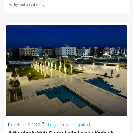
by mohamed samy
október 7, 2025
hurghada
,
Uncategorized
5 Hurghada Hub-Central elhelyezkedésének