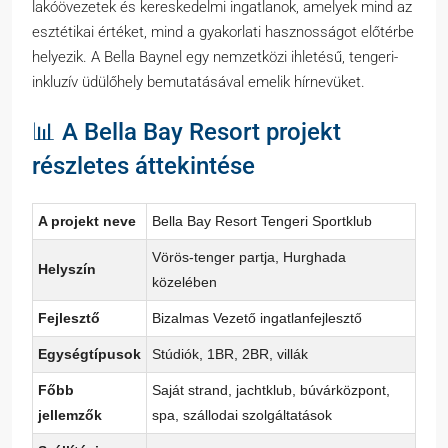
lakóövezetek és kereskedelmi ingatlanok, amelyek mind az
esztétikai értéket, mind a gyakorlati hasznosságot előtérbe
helyezik. A Bella Baynel egy nemzetközi ihletésű, tengeri-
inkluzív üdülőhely bemutatásával emelik hírnevüket.
📊 A Bella Bay Resort projekt
részletes áttekintése
A projekt neve
Bella Bay Resort Tengeri Sportklub
Vörös-tenger partja, Hurghada
Helyszín
közelében
Fejlesztő
Bizalmas Vezető ingatlanfejlesztő
Egységtípusok
Stúdiók, 1BR, 2BR, villák
Főbb
Saját strand, jachtklub, búvárközpont,
jellemzők
spa, szállodai szolgáltatások