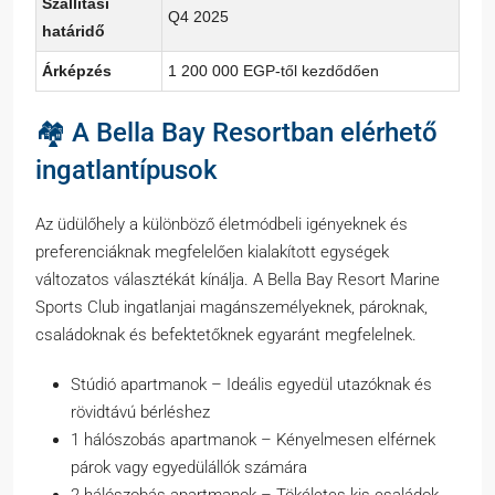
Szállítási
Q4 2025
határidő
Árképzés
1 200 000 EGP-től kezdődően
🏘️ A Bella Bay Resortban elérhető
ingatlantípusok
Az üdülőhely a különböző életmódbeli igényeknek és
preferenciáknak megfelelően kialakított egységek
változatos választékát kínálja. A Bella Bay Resort Marine
Sports Club ingatlanjai magánszemélyeknek, pároknak,
családoknak és befektetőknek egyaránt megfelelnek.
Stúdió apartmanok – Ideális egyedül utazóknak és
rövidtávú bérléshez
1 hálószobás apartmanok – Kényelmesen elférnek
párok vagy egyedülállók számára