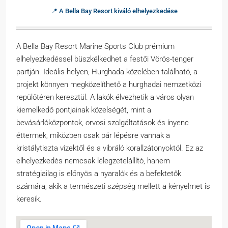
📍 A Bella Bay Resort kiváló elhelyezkedése
A Bella Bay Resort Marine Sports Club prémium
elhelyezkedéssel büszkélkedhet a festői Vörös-tenger
partján. Ideális helyen, Hurghada közelében található, a
projekt könnyen megközelíthető a hurghadai nemzetközi
repülőtéren keresztül. A lakók élvezhetik a város olyan
kiemelkedő pontjainak közelségét, mint a
bevásárlóközpontok, orvosi szolgáltatások és ínyenc
éttermek, miközben csak pár lépésre vannak a
kristálytiszta vizektől és a vibráló korallzátonyoktól. Ez az
elhelyezkedés nemcsak lélegzetelállító, hanem
stratégiailag is előnyös a nyaralók és a befektetők
számára, akik a természeti szépség mellett a kényelmet is
keresik.