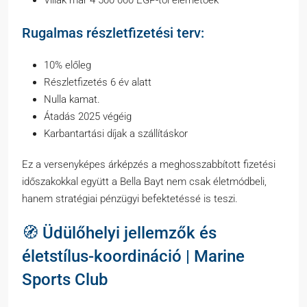
Villák már 4 500 000 EGP-től elérhetőek
Rugalmas részletfizetési terv:
10% előleg
Részletfizetés 6 év alatt
Nulla kamat.
Átadás 2025 végéig
Karbantartási díjak a szállításkor
Ez a versenyképes árképzés a meghosszabbított fizetési
időszakokkal együtt a Bella Bayt nem csak életmódbeli,
hanem stratégiai pénzügyi befektetéssé is teszi.
🧭 Üdülőhelyi jellemzők és
életstílus-koordináció | Marine
Sports Club