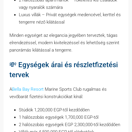
2 hálószobás apartmanok – Tökéletes kis családok
vagy nyaralók számára
Luxus villák – Privát egységek medencével, kerttel és
tengerre néző kilátással
Minden egységet az elegancia jegyében terveztek, tágas
elrendezéssel, modern kivitelezéssel és lehetőség szerint
panorámás kilátással a tengerre.
💸 Egységek árai és részletfizetési
tervek
A
Bella Bay Resort
Marine Sports Club rugalmas és
vevőbarát fizetési konstrukciókat kínál:
Stúdiók 1,200,000 EGP-től kezdődően
1 hálószobás egységek 1,700,000 EGP-től
2 hálószobás egységek EGP 2,300,000-től kezdődően