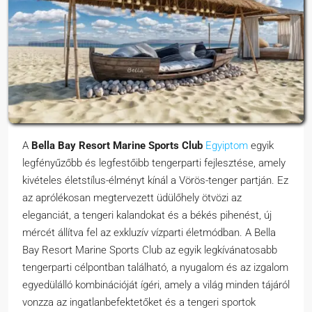
A
Bella Bay Resort Marine Sports Club
Egyiptom
egyik
legfényűzőbb és legfestőibb tengerparti fejlesztése, amely
kivételes életstílus-élményt kínál a Vörös-tenger partján. Ez
az aprólékosan megtervezett üdülőhely ötvözi az
eleganciát, a tengeri kalandokat és a békés pihenést, új
mércét állítva fel az exkluzív vízparti életmódban. A Bella
Bay Resort Marine Sports Club az egyik legkívánatosabb
tengerparti célpontban található, a nyugalom és az izgalom
egyedülálló kombinációját ígéri, amely a világ minden tájáról
vonzza az ingatlanbefektetőket és a tengeri sportok