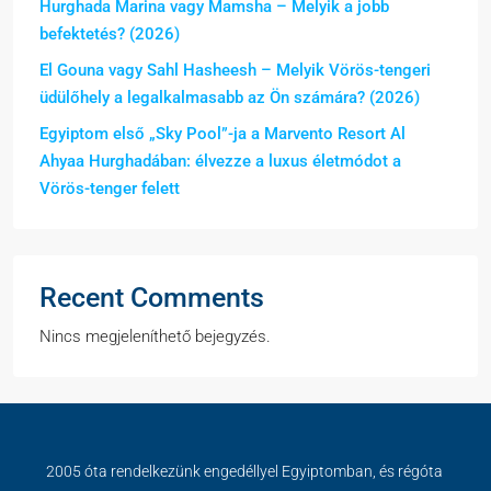
Hurghada Marina vagy Mamsha – Melyik a jobb
befektetés? (2026)
El Gouna vagy Sahl Hasheesh – Melyik Vörös-tengeri
üdülőhely a legalkalmasabb az Ön számára? (2026)
Egyiptom első „Sky Pool”-ja a Marvento Resort Al
Ahyaa Hurghadában: élvezze a luxus életmódot a
Vörös-tenger felett
Recent Comments
Nincs megjeleníthető bejegyzés.
2005 óta rendelkezünk engedéllyel Egyiptomban, és régóta