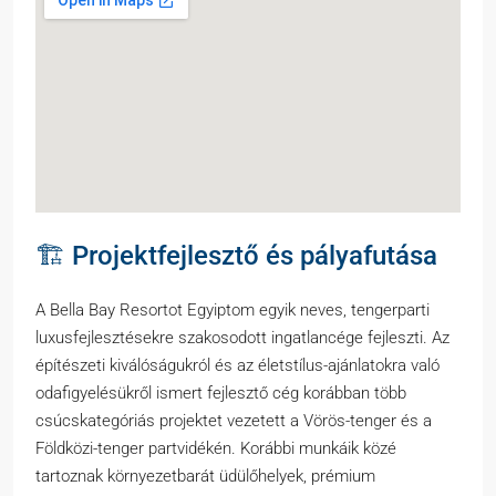
🏗️ Projektfejlesztő és pályafutása
A Bella Bay Resortot Egyiptom egyik neves, tengerparti
luxusfejlesztésekre szakosodott ingatlancége fejleszti. Az
építészeti kiválóságukról és az életstílus-ajánlatokra való
odafigyelésükről ismert fejlesztő cég korábban több
csúcskategóriás projektet vezetett a Vörös-tenger és a
Földközi-tenger partvidékén. Korábbi munkáik közé
tartoznak környezetbarát üdülőhelyek, prémium