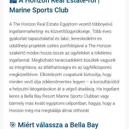
🏙️ A Horizon Real Estate-ről |
Marine Sports Club
A The Horizon Real Estate Egyiptom vezető többnyelvű
ingatlanmarketing- és közvetítőügynöksége. Több éves
gyakorlati tapasztalattal és lakó-, kereskedelmi és
üdülőhelyi projektek széles portfóliójával a The Horizon
szakértő módon hozza össze az ügyfeleket a tökéletes
ingatlannal. Megbízható tanácsadóként büszkék vagyunk
az integritásra, az átláthatóságra és az ügyfélközpontú
megközelítésre. Elkötelezett csapatunk biztosítja, hogy
minden vevő útja zökkenőmentes legyen – a konzultációtól
a helyszíni látogatásokon át a végső átadásig. Ha ingatlant
keres a Bella Bay Resort Marine Sports Clubban vagy
bármely más kiváló egyiptomi célpontban, hagyja, hogy a
Horizon még ma megtalálja álmai otthonát.
🎯 Miért válassza a Bella Bay