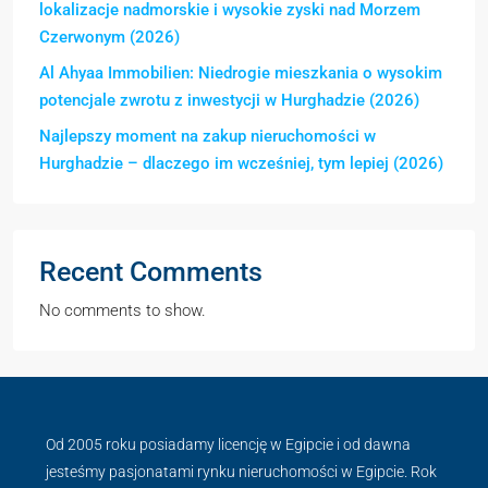
lokalizacje nadmorskie i wysokie zyski nad Morzem
Czerwonym (2026)
Al Ahyaa Immobilien: Niedrogie mieszkania o wysokim
potencjale zwrotu z inwestycji w Hurghadzie (2026)
Najlepszy moment na zakup nieruchomości w
Hurghadzie – dlaczego im wcześniej, tym lepiej (2026)
Recent Comments
No comments to show.
Od 2005 roku posiadamy licencję w Egipcie i od dawna
jesteśmy pasjonatami rynku nieruchomości w Egipcie. Rok