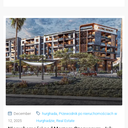
December
hurghada
,
Przewodnik po nieruchomościach w
12, 2025
Hurghadzie
,
Real Estate