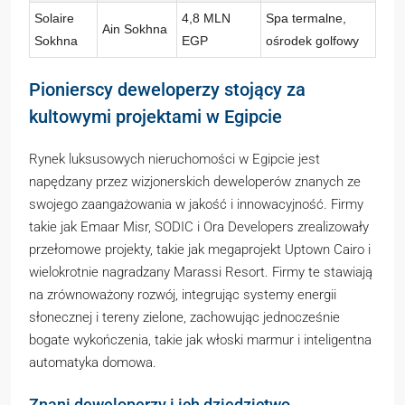
Solaire
4,8 MLN
Spa termalne,
Ain Sokhna
Sokhna
EGP
ośrodek golfowy
Pionierscy deweloperzy stojący za
kultowymi projektami w Egipcie
Rynek luksusowych nieruchomości w Egipcie jest
napędzany przez wizjonerskich deweloperów znanych ze
swojego zaangażowania w jakość i innowacyjność. Firmy
takie jak Emaar Misr, SODIC i Ora Developers zrealizowały
przełomowe projekty, takie jak megaprojekt Uptown Cairo i
wielokrotnie nagradzany Marassi Resort. Firmy te stawiają
na zrównoważony rozwój, integrując systemy energii
słonecznej i tereny zielone, zachowując jednocześnie
bogate wykończenia, takie jak włoski marmur i inteligentna
automatyka domowa.
Znani deweloperzy i ich dziedzictwo