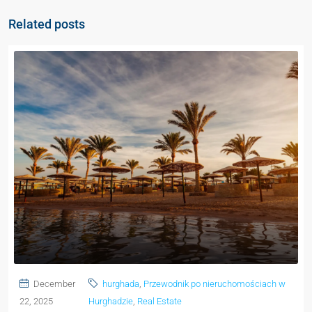
Related posts
December
hurghada
,
Przewodnik po nieruchomościach w
22, 2025
Hurghadzie
,
Real Estate