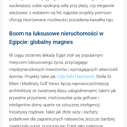
wyobrażasz sobie spokojną willę przy plaży, czy elegancki
wieżowiec z widokiem na Nil, egipskie projekty premium
oferują niezrównane możliwości posiadania kawałka raju.
Boom na luksusowe nieruchomości w
Egipcie: globalny magnes
W ciągu ostatniej dekady Egipt stał się popularnym
miejscem luksusowego życia, przyciągając
międzynarodowych inwestorów i wymagających właścicieli
domów. Projekty takie jak
Cala Sahl Hasheesh
, Stella Di
Mare i Madinaty Golf Views łączą najnowocześniejszą
architekturę ze światowej klasy udogodnieniami, takimi jak
prywatne przystanie, mistrzowskie pola golfowe i
inteligentne domy oparte na sztucznej inteligencji.
Inicjatywy rządowe, takie jak złote wizy i zachęty
podatkowe dla zagranicznych nabywców, jeszcze bardziej
zwiększyły popyt, pozycjonując Egipt jako najlepsze