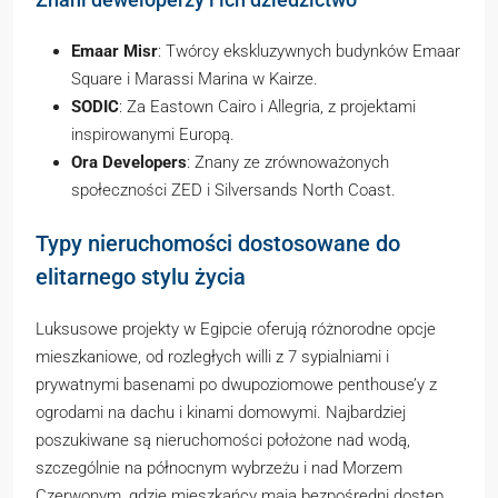
Emaar Misr
: Twórcy ekskluzywnych budynków Emaar
Square i Marassi Marina w Kairze.
SODIC
: Za Eastown Cairo i Allegria, z projektami
inspirowanymi Europą.
Ora Developers
: Znany ze zrównoważonych
społeczności ZED i Silversands North Coast.
Typy nieruchomości dostosowane do
elitarnego stylu życia
Luksusowe projekty w Egipcie oferują różnorodne opcje
mieszkaniowe, od rozległych willi z 7 sypialniami i
prywatnymi basenami po dwupoziomowe penthouse’y z
ogrodami na dachu i kinami domowymi. Najbardziej
poszukiwane są nieruchomości położone nad wodą,
szczególnie na północnym wybrzeżu i nad Morzem
Czerwonym, gdzie mieszkańcy mają bezpośredni dostęp