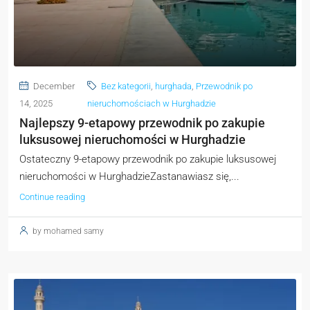
December
Bez kategorii
,
hurghada
,
Przewodnik po
14, 2025
nieruchomościach w Hurghadzie
Najlepszy 9-etapowy przewodnik po zakupie
luksusowej nieruchomości w Hurghadzie
Ostateczny 9-etapowy przewodnik po zakupie luksusowej
nieruchomości w HurghadzieZastanawiasz się,...
Continue reading
by mohamed samy