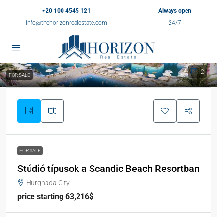
+20 100 4545 121
Always open
info@thehorizonrealestate.com
24/7
2
FOR SALE
FOR SALE
Stúdió típusok a Scandic Beach Resortban
Hurghada City
price starting 63,216$