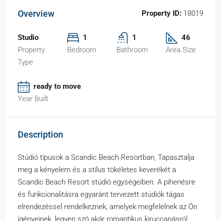
Overview
Property ID:
18019
Studio
1
1
46
Property
Bedroom
Bathroom
Area Size
Type
ready to move
Year Built
Description
Stúdió típusok a Scandic Beach Resortban, Tapasztalja
meg a kényelem és a stílus tökéletes keverékét a
Scandic Beach Resort stúdió egységeiben. A pihenésre
és funkcionalitásra egyaránt tervezett stúdiók tágas
elrendezéssel rendelkeznek, amelyek megfelelnek az Ön
igényeinek, legyen szó akár romantikus kiruccanásról,