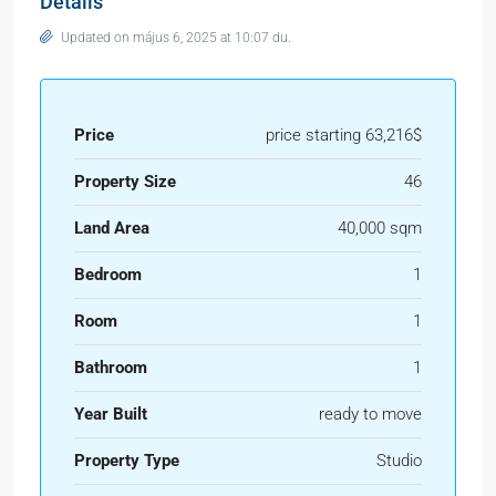
Details
Updated on május 6, 2025 at 10:07 du.
Price
price starting 63,216$
Property Size
46
Land Area
40,000 sqm
Bedroom
1
Room
1
Bathroom
1
Year Built
ready to move
Property Type
Studio