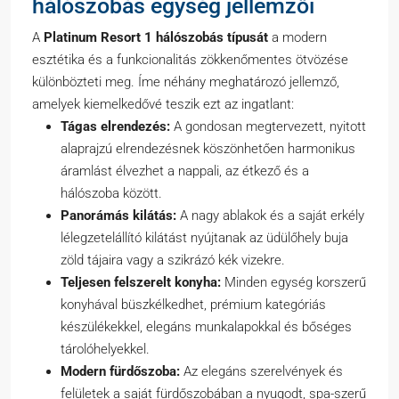
hálószobás egység jellemzői
A
Platinum Resort 1 hálószobás típusát
a modern
esztétika és a funkcionalitás zökkenőmentes ötvözése
különbözteti meg. Íme néhány meghatározó jellemző,
amelyek kiemelkedővé teszik ezt az ingatlant:
Tágas elrendezés:
A gondosan megtervezett, nyitott
alaprajzú elrendezésnek köszönhetően harmonikus
áramlást élvezhet a nappali, az étkező és a
hálószoba között.
Panorámás kilátás:
A nagy ablakok és a saját erkély
lélegzetelállító kilátást nyújtanak az üdülőhely buja
zöld tájaira vagy a szikrázó kék vizekre.
Teljesen felszerelt konyha:
Minden egység korszerű
konyhával büszkélkedhet, prémium kategóriás
készülékekkel, elegáns munkalapokkal és bőséges
tárolóhelyekkel.
Modern fürdőszoba:
Az elegáns szerelvények és
felületek a saját fürdőszobában a nyugodt, spa-szerű