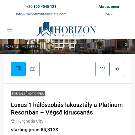
+20 100 4545 121
Always open
info@thehorizonrealestate.com
24/7
3
FOR SALE
HOT OFFER
FOR SALE
HOT OFFER
Luxus 1 hálószobás lakosztály a Platinum
Resortban – Végső kiruccanás
Hurghada City
starting price 84,313$