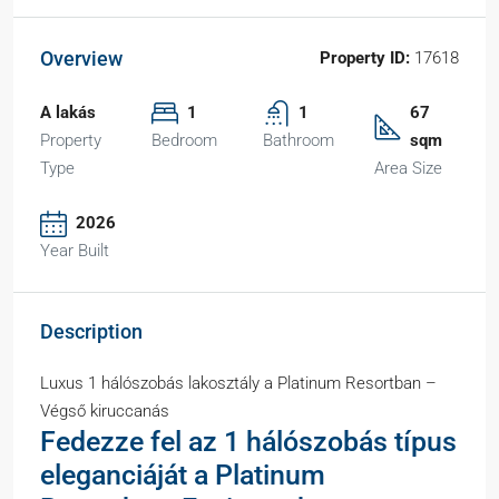
Overview
Property ID:
17618
A lakás
1
1
67
Property
Bedroom
Bathroom
sqm
Type
Area Size
2026
Year Built
Description
Luxus 1 hálószobás lakosztály a Platinum Resortban –
Végső kiruccanás
Fedezze fel az 1 hálószobás típus
eleganciáját a Platinum