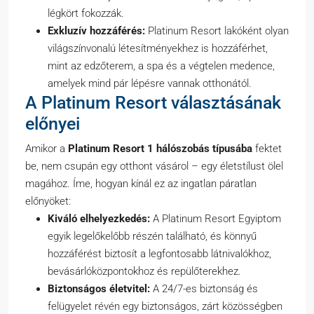
légkört fokozzák.
Exkluzív hozzáférés:
Platinum Resort lakóként olyan
világszínvonalú létesítményekhez is hozzáférhet,
mint az edzőterem, a spa és a végtelen medence,
amelyek mind pár lépésre vannak otthonától.
A Platinum Resort választásának
előnyei
Amikor a
Platinum Resort 1 hálószobás típusába
fektet
be, nem csupán egy otthont vásárol – egy életstílust ölel
magához. Íme, hogyan kínál ez az ingatlan páratlan
előnyöket:
Kiváló elhelyezkedés:
A Platinum Resort Egyiptom
egyik legelőkelőbb részén található, és könnyű
hozzáférést biztosít a legfontosabb látnivalókhoz,
bevásárlóközpontokhoz és repülőterekhez.
Biztonságos életvitel:
A 24/7-es biztonság és
felügyelet révén egy biztonságos, zárt közösségben