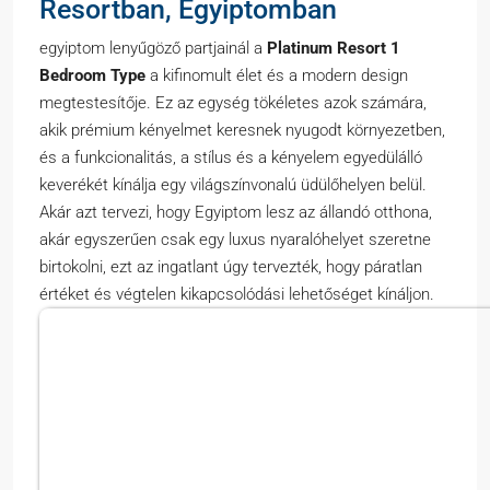
Resortban, Egyiptomban
egyiptom lenyűgöző partjainál a
Platinum Resort 1
Bedroom Type
a kifinomult élet és a modern design
megtestesítője. Ez az egység tökéletes azok számára,
akik prémium kényelmet keresnek nyugodt környezetben,
és a funkcionalitás, a stílus és a kényelem egyedülálló
keverékét kínálja egy világszínvonalú üdülőhelyen belül.
Akár azt tervezi, hogy Egyiptom lesz az állandó otthona,
akár egyszerűen csak egy luxus nyaralóhelyet szeretne
birtokolni, ezt az ingatlant úgy tervezték, hogy páratlan
értéket és végtelen kikapcsolódási lehetőséget kínáljon.