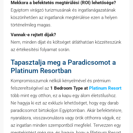
Mekkora a befektetés megtérülési (ROI) lehetősége?
Egyiptom virágzó turizmusának és ingatlanágazatának
köszönhetően az ingatlanok megtérülése ezen a helyen
történelmileg magas.
Vannak-e rejtett díjak?
Nem, minden díjat és költséget átláthatóan közzéteszünk
az értékesítési folyamat során.
Tapasztalja meg a Paradicsomot a
Platinum Resortban
Kompromisszumok nélküli kényelmével és prémium
felszereltségével az
1 Bedroom Type at
Platinum Resort
több mint egy otthon, ez a kapu egy álom életstílushoz.
Ne hagyja ki ezt az exkluzív lehetőséget, hogy egy darab
paradicsomot birtokoljon Egyiptomban. Akár befektetésre,
nyaralásra, visszavonulásra vagy örök otthonra vágyik, ez
az ingatlan minden szempontból megfelel. Tervezzen egy
megtekintést még ma, és hagyja, hogy a Platinum Resort