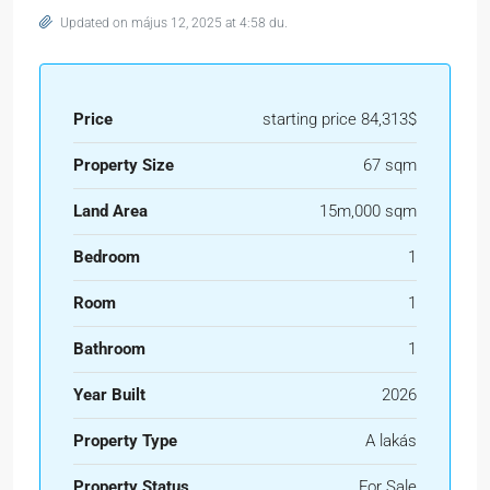
Updated on május 12, 2025 at 4:58 du.
Price
starting price 84,313$
Property Size
67 sqm
Land Area
15m,000 sqm
Bedroom
1
Room
1
Bathroom
1
Year Built
2026
Property Type
A lakás
Property Status
For Sale