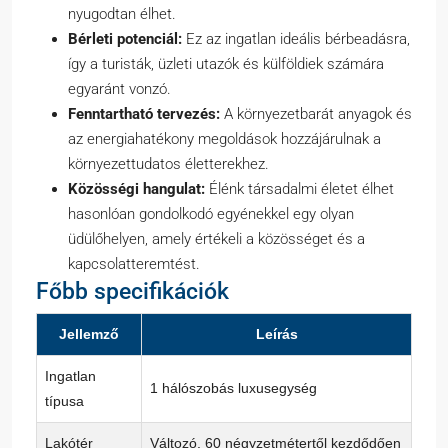
nyugodtan élhet.
Bérleti potenciál:
Ez az ingatlan ideális bérbeadásra,
így a turisták, üzleti utazók és külföldiek számára
egyaránt vonzó.
Fenntartható tervezés:
A környezetbarát anyagok és
az energiahatékony megoldások hozzájárulnak a
környezettudatos életterekhez.
Közösségi hangulat:
Élénk társadalmi életet élhet
hasonlóan gondolkodó egyénekkel egy olyan
üdülőhelyen, amely értékeli a közösséget és a
kapcsolatteremtést.
Főbb specifikációk
Jellemző
Leírás
Ingatlan
1 hálószobás luxusegység
típusa
Lakótér
Változó, 60 négyzetmétertől kezdődően