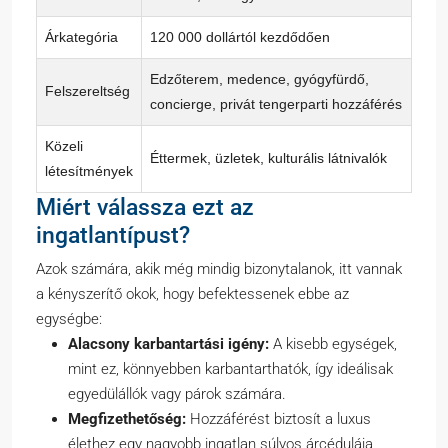
Árkategória
120 000 dollártól kezdődően
Edzőterem, medence, gyógyfürdő,
Felszereltség
concierge, privát tengerparti hozzáférés
Közeli
Éttermek, üzletek, kulturális látnivalók
létesítmények
Miért válassza ezt az
ingatlantípust?
Azok számára, akik még mindig bizonytalanok, itt vannak
a kényszerítő okok, hogy befektessenek ebbe az
egységbe:
Alacsony karbantartási igény:
A kisebb egységek,
mint ez, könnyebben karbantarthatók, így ideálisak
egyedülállók vagy párok számára.
Megfizethetőség:
Hozzáférést biztosít a luxus
élethez egy nagyobb ingatlan súlyos árcédulája