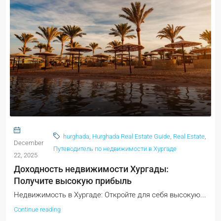
hurghada
,
Hurghada Real Estate Guide
,
Real Estate
,
December
Путеводитель по недвижимости в Хургаде
22, 2025
Доходность недвижимости Хургады:
Получите высокую прибыль
Недвижимость в Хургаде: Откройте для себя высокую...
Continue reading