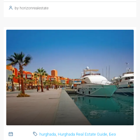
by horizonrealestate
hurghada
,
Hurghada Real Estate Guide
,
Без