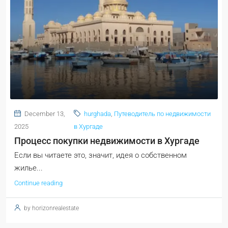
December 13,
hurghada
,
Путеводитель по недвижимости
2025
в Хургаде
Процесс покупки недвижимости в Хургаде
Если вы читаете это, значит, идея о собственном
жилье...
Continue reading
by horizonrealestate