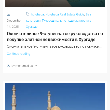
hurghada
,
Hurghada Real Estate Guide
,
Без
December
категории
,
Путеводитель по недвижимости в
14, 2025
Хургаде
Окончательное 9-ступенчатое руководство по
покупке элитной недвижимости в Хургаде
Окончательное 9-ступенчатое руководство по покупке...
Continue reading
by mohamed samy