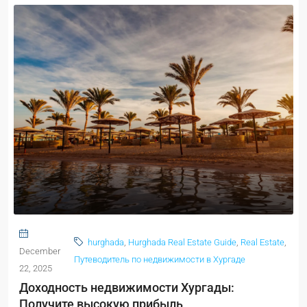
hurghada
,
Hurghada Real Estate Guide
,
Real Estate
,
December
Путеводитель по недвижимости в Хургаде
22, 2025
Доходность недвижимости Хургады:
Получите высокую прибыль