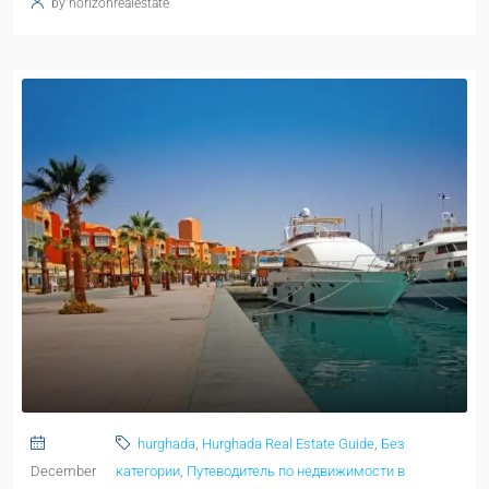
by horizonrealestate
hurghada
,
Hurghada Real Estate Guide
,
Без
December
категории
,
Путеводитель по недвижимости в