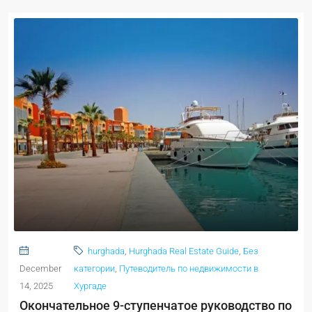
hurghada
,
Hurghada Real Estate Guide
,
Без
December
категории
,
Путеводитель по недвижимости в
14, 2025
Хургаде
Окончательное 9-ступенчатое руководство по