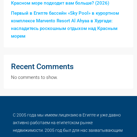
Красном море подходит вам больше? (2026)
Первый в Египте бассейн «Sky Pool» в курортном
комплексе Marvento Resort Al Ahyaa в Хургаде:
насладитесь роскошным отдыхом над Красным
морем
Recent Comments
No comments to show.
С 2005 года мы имеем лицензию в Египте и уже давно
активно работаем на египетском рынке
недвижимости. 2005 год был для нас захватывающим