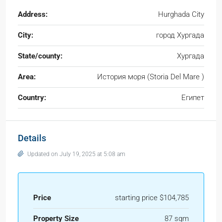
Address:
Hurghada City
City:
город Хургада
State/county:
Хургада
Area:
История моря (Storia Del Mare )
Country:
Египет
Details
Updated on July 19, 2025 at 5:08 am
Price
starting price $104,785
Property Size
87 sqm