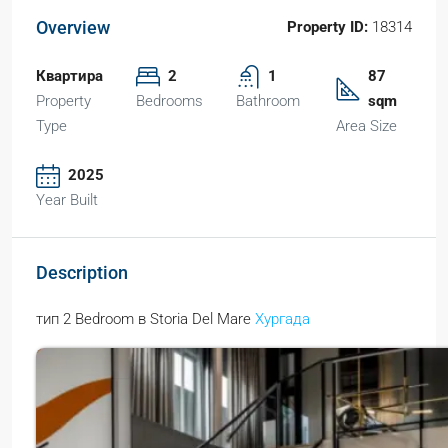
Overview
Property ID:
18314
Квартира
2
1
87
Property
Bedrooms
Bathroom
sqm
Type
Area Size
2025
Year Built
Description
тип 2 Bedroom в Storia Del Mare
Хургада