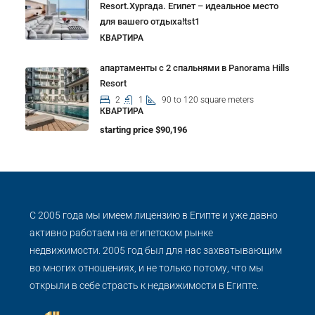
Resort.Хургада. Египет – идеальное место
для вашего отдыха!tst1
КВАРТИРА
апартаменты с 2 спальнями в Panorama Hills
Resort
2
1
90 to 120 square meters
КВАРТИРА
starting price $90,196
С 2005 года мы имеем лицензию в Египте и уже давно
активно работаем на египетском рынке
недвижимости. 2005 год был для нас захватывающим
во многих отношениях, и не только потому, что мы
открыли в себе страсть к недвижимости в Египте.