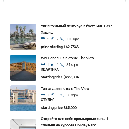
Properties
Удивительный пентхаус в бухте Иль Сахл
Хашиш
2
2
110sqm
price starting 162,754$
тип 1 спальня в отеле The View
1
1
84 sqm
КВАРТИРА
starting price $227,304
Тип студии в отеле The View
1
1
50 sqm
СТУДИЯ
starting price $85,000
Откройте для себя премьерные типы 1
спальни на курорте Holiday Park