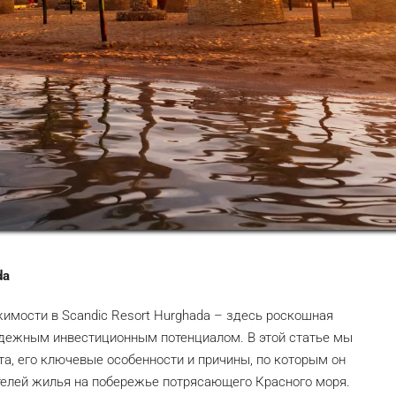
da
имости в Scandic Resort Hurghada – здесь роскошная
адежным инвестиционным потенциалом. В этой статье мы
а, его ключевые особенности и причины, по которым он
телей жилья на побережье потрясающего Красного моря.