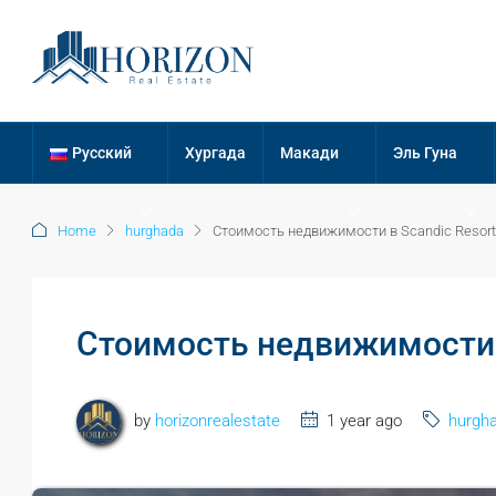
Русский
Хургада
Макади
Эль Гуна
Home
hurghada
Стоимость недвижимости в Scandic Resort
Стоимость недвижимости в
by
horizonrealestate
1 year ago
hurgh