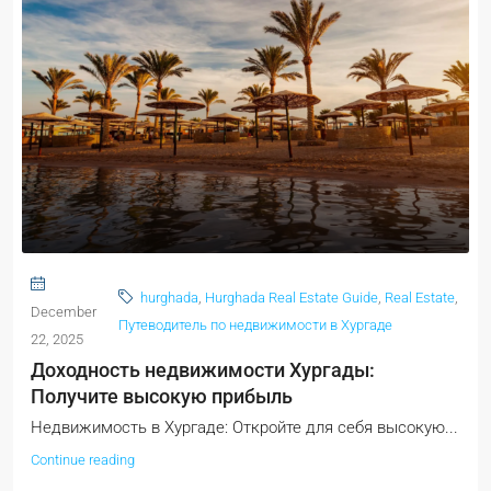
hurghada
,
Hurghada Real Estate Guide
,
Real Estate
,
December
Путеводитель по недвижимости в Хургаде
22, 2025
Доходность недвижимости Хургады:
Получите высокую прибыль
Недвижимость в Хургаде: Откройте для себя высокую...
Continue reading