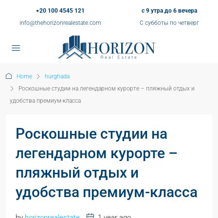
+20 100 4545 121
с 9 утра до 6 вечера
info@thehorizonrealestate.com
С субботы по четверг
Home
hurghada
Роскошные студии на легендарном курорте – пляжный отдых и
удобства премиум-класса
Роскошные студии на
легендарном курорте –
пляжный отдых и
удобства премиум-класса
by
horizonrealestate
1 year ago