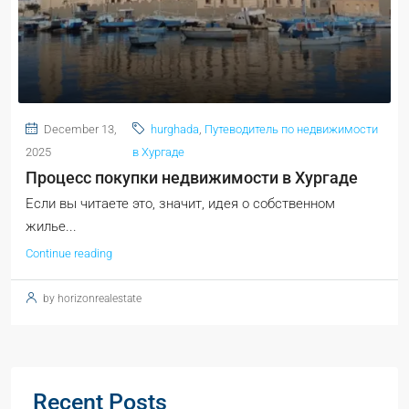
December 13,
hurghada
,
Путеводитель по недвижимости
2025
в Хургаде
Процесс покупки недвижимости в Хургаде
Если вы читаете это, значит, идея о собственном
жилье...
Continue reading
by horizonrealestate
Recent Posts