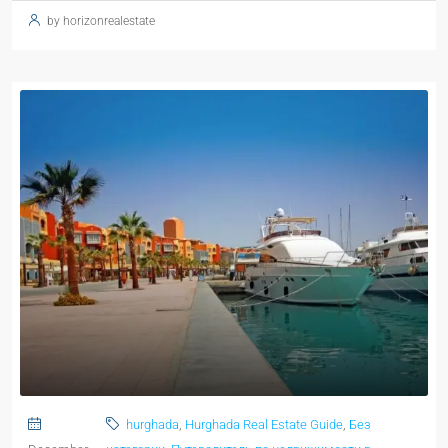
by horizonrealestate
hurghada
,
Hurghada Real Estate Guide
,
Без