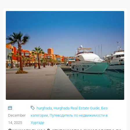
hurghada
,
Hurghada Real Estate Guide
,
Без
December
категории
,
Путеводитель по недвижимости в
14, 2025
Хургаде