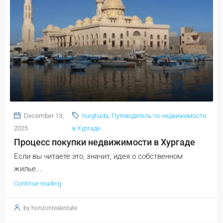
December 13,
hurghada
,
Путеводитель по недвижимости
2025
в Хургаде
Процесс покупки недвижимости в Хургаде
Если вы читаете это, значит, идея о собственном
жилье...
Continue reading
by horizonrealestate