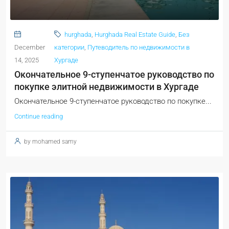
hurghada
,
Hurghada Real Estate Guide
,
Без
December
категории
,
Путеводитель по недвижимости в
14, 2025
Хургаде
Окончательное 9-ступенчатое руководство по
покупке элитной недвижимости в Хургаде
Окончательное 9-ступенчатое руководство по покупке...
Continue reading
by mohamed samy