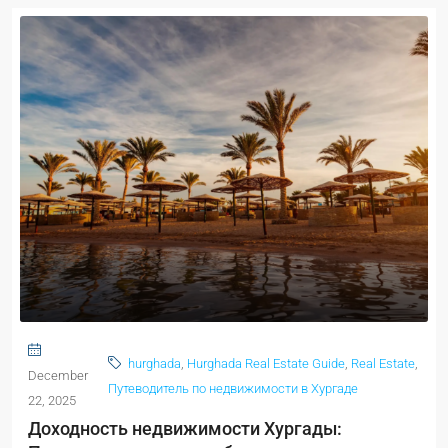
hurghada
,
Hurghada Real Estate Guide
,
Real Estate
,
December
Путеводитель по недвижимости в Хургаде
22, 2025
Доходность недвижимости Хургады: