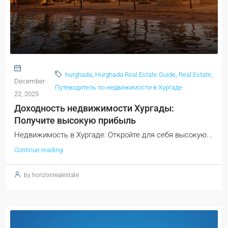
hurghada
,
Hurghada Real Estate Guide
,
Real Estate
,
December
Путеводитель по недвижимости в Хургаде
22, 2025
Доходность недвижимости Хургады:
Получите высокую прибыль
Недвижимость в Хургаде: Откройте для себя высокую...
Continue reading
by horizonrealestate