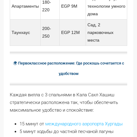
180-
Апартаменты
EGP 9M
технологии умного
220
дома
Сад, 2
200-
Таунхаус
EGP 12M
парковочных
250
места
🌍 Первоклассное расположение: Где роскошь сочетается с
удобством
Каждая вилла с 3 спальнями в Кала Сахл Хашиш
стратегически расположена так, чтобы обеспечить
максимальное удобство и спокойствие:
15 минут от
международного аэропорта Хургады
5 минут ходьбы до частной песчаной лагуны