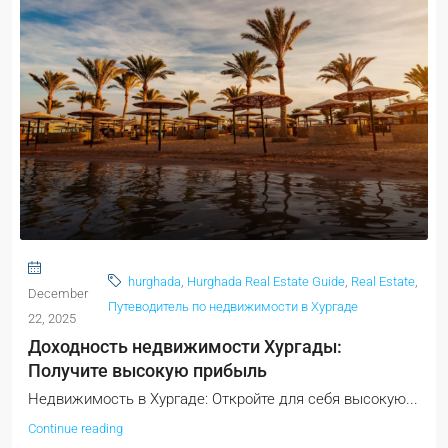
hurghada
,
Hurghada Real Estate Guide
,
Real Estate
,
December
Путеводитель по недвижимости в Хургаде
22, 2025
Доходность недвижимости Хургады:
Получите высокую прибыль
Недвижимость в Хургаде: Откройте для себя высокую...
Continue reading