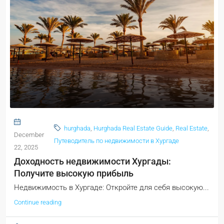
hurghada
,
Hurghada Real Estate Guide
,
Real Estate
,
December
Путеводитель по недвижимости в Хургаде
22, 2025
Доходность недвижимости Хургады:
Получите высокую прибыль
Недвижимость в Хургаде: Откройте для себя высокую...
Continue reading