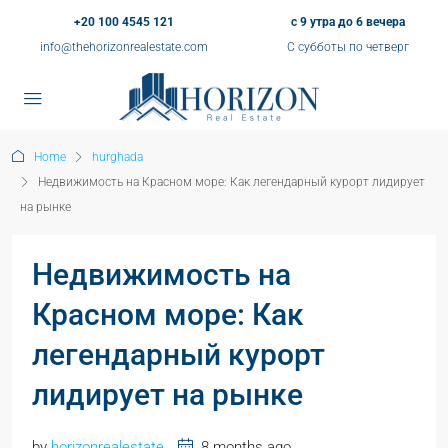
+20 100 4545 121
с 9 утра до 6 вечера
info@thehorizonrealestate.com
С субботы по четверг
Home
hurghada
Недвижимость на Красном море: Как легендарный курорт лидирует
на рынке
Недвижимость на
Красном море: Как
легендарный курорт
лидирует на рынке
by
horizonrealestate
8 months ago