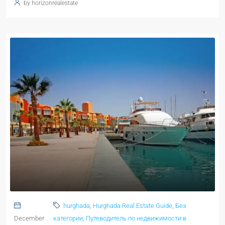
by horizonrealestate
hurghada
,
Hurghada Real Estate Guide
,
Без
December
категории
,
Путеводитель по недвижимости в