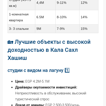
4,4M
9-11%
12%
кв.м)
1-комнатная
6.5M
8-10%
14%
квартира
3- 3 спальни
9M
7-9%
15%
🏡 Лучшие объекты с высокой
доходностью в Кала Сахл
Хашиш
студии с видом на лагуну 1️⃣
Цена:
EGP 4.2M-5.1M
Драйверы окупаемости инвестиций:
Неприхотливость в обслуживании, высокий
туристический спрос
Доход от аренды:
EGP 2,500-3,500/ночь