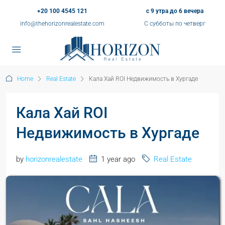
+20 100 4545 121
с 9 утра до 6 вечера
info@thehorizonrealestate.com
С субботы по четверг
Home
Real Estate
Кала Хай ROI Недвижимость в Хургаде
Кала Хай ROI
Недвижимость в Хургаде
by
horizonrealestate
1 year ago
Real Estate