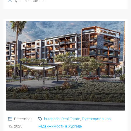
by horizonrealestate
December
hurghada
,
Real Estate
,
Путеводитель по
12, 2025
недвижимости в Хургаде