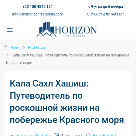
+20 100 4545 121
с 9 утра до 6 вечера
info@thehorizonrealestate.com
С субботы по четверг
Home
Real Estate
Кала Сахл Хашиш: Путеводитель по роскошной жизни на побережье
Красного моря
Кала Сахл Хашиш:
Путеводитель по
роскошной жизни на
побережье Красного моря
by
horizonrealestate
1 year ago
Real Estate