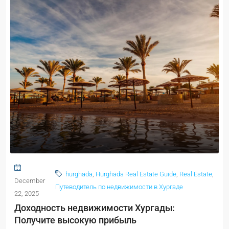
hurghada
,
Hurghada Real Estate Guide
,
Real Estate
,
December
Путеводитель по недвижимости в Хургаде
22, 2025
Доходность недвижимости Хургады:
Получите высокую прибыль