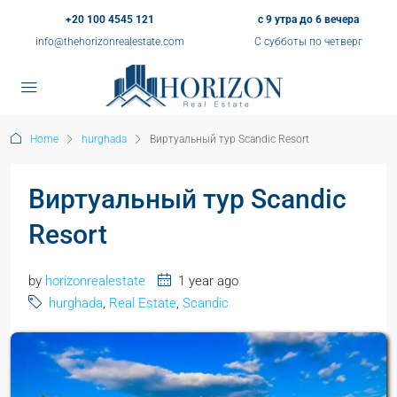
+20 100 4545 121
с 9 утра до 6 вечера
info@thehorizonrealestate.com
С субботы по четверг
Home
hurghada
Виртуальный тур Scandic Resort
Виртуальный тур Scandic
Resort
by
horizonrealestate
1 year ago
hurghada
,
Real Estate
,
Scandic