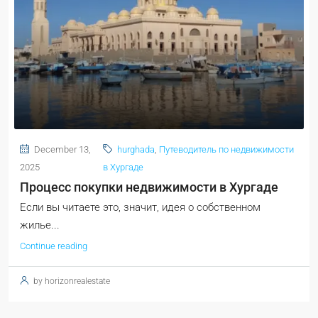
December 13,
hurghada
,
Путеводитель по недвижимости
2025
в Хургаде
Процесс покупки недвижимости в Хургаде
Если вы читаете это, значит, идея о собственном
жилье...
Continue reading
by horizonrealestate