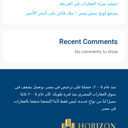
عملية شراء العقارات في الغردقة
منتجع لونج بيتش مصر – ملاذ فاخر على البحر الأحمر
Recent Comments
No comments to show.
منذ عام ٢٠٠٥، حصلنا على ترخيص في مصر، ونعمل بشغف في
سوق العقارات المصري منذ فترة طويلة. كان عام ٢٠٠٥ عامًا
مميزًا لنا من نواحٍ عديدة، ليس فقط لأننا اكتشفنا شغفنا بالعقارات
في مصر.