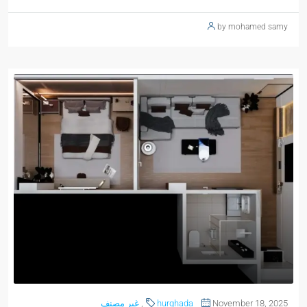
by mohamed samy
November 18, 2025
hurghada
,
غير مصنف