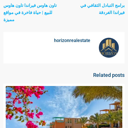
برامج التبادل الثقافي في
تاون هاوس فيراندا تاون هاوس
فيراندا الغردقة
للبيع | حياة فاخرة في مواقع
مميزة
horizonrealestate
Related posts