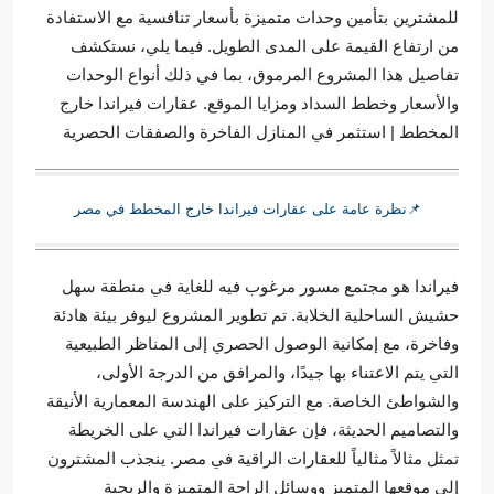
للمشترين بتأمين وحدات متميزة بأسعار تنافسية مع الاستفادة
من ارتفاع القيمة على المدى الطويل. فيما يلي، نستكشف
تفاصيل هذا المشروع المرموق، بما في ذلك أنواع الوحدات
والأسعار وخطط السداد ومزايا الموقع. عقارات فيراندا خارج
المخطط | استثمر في المنازل الفاخرة والصفقات الحصرية
📌نظرة عامة على عقارات فيراندا خارج المخطط في مصر
فيراندا هو مجتمع مسور مرغوب فيه للغاية في منطقة سهل
حشيش الساحلية الخلابة. تم تطوير المشروع ليوفر بيئة هادئة
وفاخرة، مع إمكانية الوصول الحصري إلى المناظر الطبيعية
التي يتم الاعتناء بها جيدًا، والمرافق من الدرجة الأولى،
والشواطئ الخاصة. مع التركيز على الهندسة المعمارية الأنيقة
والتصاميم الحديثة، فإن عقارات فيراندا التي على الخريطة
تمثل مثالاً مثالياً للعقارات الراقية في مصر. ينجذب المشترون
إلى موقعها المتميز ووسائل الراحة المتميزة والربحية