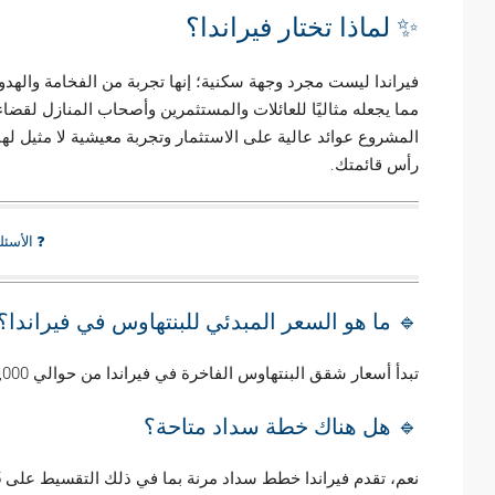
✨ لماذا تختار فيراندا؟
فيراندا ليست مجرد وجهة سكنية؛ إنها تجربة من الفخامة والهدوء. 
مما يجعله مثاليًا للعائلات والمستثمرين وأصحاب المنازل لقضا
المشروع عوائد عالية على الاستثمار وتجربة معيشية لا مثيل 
رأس قائمتك.
❓ الأسئلة 
🔹 ما هو السعر المبدئي للبنتهاوس في فيراندا؟
تبدأ أسعار شقق البنتهاوس الفاخرة في فيراندا من حوالي 500,000 دولار، مع توفر وحدات فاخرة وحصرية بأسعار أعلى.
🔹 هل هناك خطة سداد متاحة؟
نعم، تقدم فيراندا خطط سداد مرنة بما في ذلك التقسيط على 5-7 سنوات حسب تفضيلاتك.