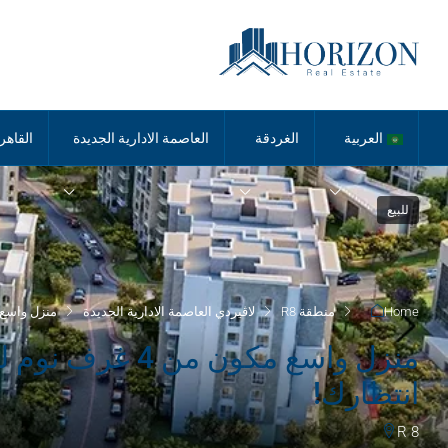
العربية
الغردقة
العاصمة الادارية الجديدة
القاهر
للبيع
Home
منطقة R8
لاڤيردي العاصمة الادارية الجديدة
منزل واسع مكون من 4 غرف نوم للبيع ف
منزل واسع مكون م
انتظارك!
R 8