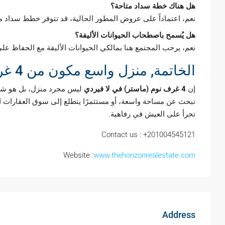
هل هناك خطة سداد متاحة؟
نعم، اعتماداً على عروض المطور الحالية، قد تتوفر خطط سداد م
هل يُسمح باصطحاب الحيوانات الأليفة؟
نعم، يرحب المجتمع هنا بمالكي الحيوانات الأليفة مع الحفاظ على
الخاتمة, منزل واسع مكون من 4 غرف نوم للبيع في لا فيردي – حياة فاخرة في انتظارك!
إن
4 غرف نوم (ماستر) في لا فيردي
ليس مجرد منزل، بل هو شهادة
تبحث عن مساحة واسعة، أو مستثمرًا يتطلع إلى سوق العقارات الو
تجرأ على العيش في رفاهية.
Contact us : +201004545121
Website :
www.thehorizonrealestate.com
Address