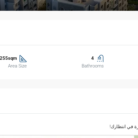
255sqm
4
Area Size
Bathrooms