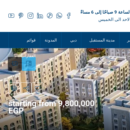
 صباحًا إلى 6 مساءً
لاحد الى الخميس
ر
مدينة المستقبل
دبي
المدونة
قوائم
العقارات
starting from 9,800,000
EGP