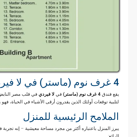
4 غرف نوم (ماستر) في لا فيردي: ملاذ من الراحة والفخامة
يقع فندق
4 غرف نوم (ماستر)
في
لا فيردي
في قلب مصر النابض بال
لتلبية توقعات أولئك الذين يقدرون أرقى الأشياء في الحياة، فهو 
الملامح الرئيسية للمنزل
يبرز المنزل باعتباره أكثر من مجرد مساحة معيشية – إنه تجربة فر
الرائع: