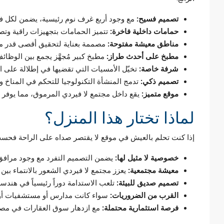
تصميم فسيح:
مع وجود أربع غرف نوم رئيسية، يضمن لكل فرد من
حمامات داخلية فاخرة:
تتميز الحمامات بتجهيزات راقية وتص
مناطق معيشة مفتوحة:
مصممة بعناية لتحقيق أقصى قدر من ا
مطبخ على أحدث طراز:
مطبخ كبير مُجهَّز يجمع بين الوظائف
شرفة خاصة:
تخيّل الأمسيات التي تقضيها في إطلالة على الأ
تصميم ذكي:
تدمج المنشأة التكنولوجيا للتحكم في المناخ وا
موقع متميز:
يقع داخل مجتمع لا فيردي المرموق، مما يوفر وص
لماذا تختار هذا المنزل؟
إذا كنت تحلم بالعيش في موقع لا يقتصر صداه على الراحة فحسب، ب
خصوصية لا مثيل لها:
يضمن التصميم التفرد مع وجود مرافق
معيشة مجتمعية:
يعزز مجتمع لا فيردي الشعور بالانتماء بي
تصميم صديق للبيئة:
تلعب الاستدامة دوراً رئيسياً في هندسة
القرب من الضروريات:
سواء كانت مدارس أو مستشفيات أو
فرصة استثمارية محتملة:
مع ازدهار سوق العقارات في مصر، 