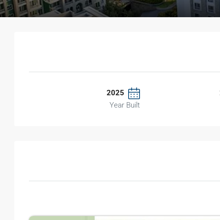
2025
Year Built