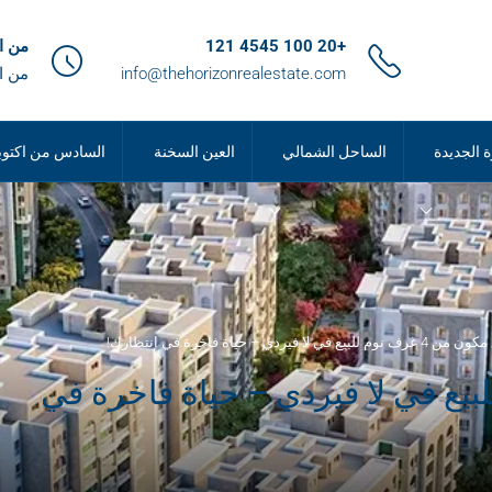
+20 100 4545 121
من الساعة 9
info@thehorizonrealestate.com
من ا
ة الجديدة
الساحل الشمالي
العين السخنة
السادس من اكتوب
ي لا فيردي – حياة فاخرة في انتظارك!
ن 4 غرف نوم للبيع في لا فيردي – حياة فاخرة في