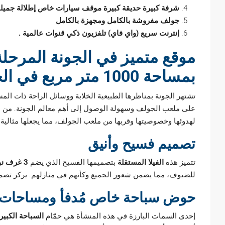
شرفة كبيرة حديقة كبيرة موقف سيارات خاص إطلالة جميل
جولف مفروشة بالكامل ومجهزة بالكامل
إنترنت سريع (واي فاي) تلفزيون ذكي قنوات عالمية .
موقع متميز في الجونة المرحلة 
بمساحة 1000 متر مربع في الجونة
تشتهر الجونة بمناظرها الطبيعية الخلابة ووسائل الراحة ذات المس
على ملعب الجولف وسهولة الوصول إلى أهم معالم الجونة. من 
لهدوئها وخصوصيتها وقربها من ملعب الجولف، مما يجعلها مثالية
تصميم فسيح وأنيق
تتميز هذه
الفيلا المستقلة
بتصميمها الفسيح الذي يضم
3 غرف نوم
للضيوف، مما يضمن شعور الجميع وكأنهم في منازلهم. يركز تصميم ا
حوض سباحة خاص مُدفأ ومساحات 
إحدى السمات البارزة في هذه المنشأة هي حمّام
السباحة الكبي