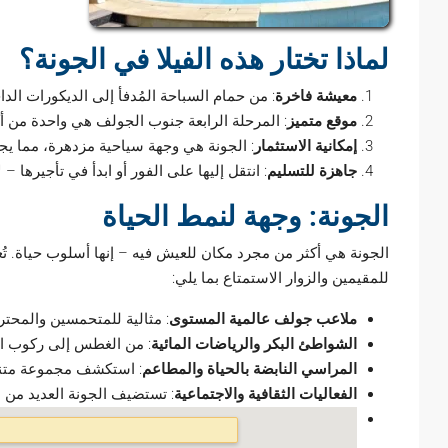
لماذا تختار هذه الفيلا في الجونة؟
معيشة فاخرة
: من حمام السباحة المُدفأ إلى الديكورات الد
موقع متميز
: المرحلة الرابعة جنوب الجولف هي واحدة من أك
إمكانية الاستثمار
: الجونة هي
وجهة سياحية
مزدهرة، مما يجعل 
جاهزة للتسليم
: انتقل إليها على الفور أو ابدأ في تأجيرها –
الجونة: وجهة لنمط الحياة
الجونة هي أكثر من مجرد مكان للعيش فيه – إنها أسلوب حياة. تُعر
للمقيمين والزوار الاستمتاع بما يلي:
ملاعب جولف عالمية المستوى
: مثالية للمتحمسين والمحت
الشواطئ البكر والرياضات المائية
: من الغطس إلى ركوب الأ
المراسي النابضة بالحياة والمطاعم
: استكشف مجموعة متنو
الفعاليات الثقافية والاجتماعية
: تستضيف الجونة العديد من ا