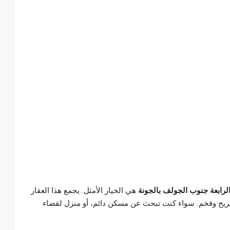
هي الخيار الأمثل. يجمع هذا العقار
بع في الجونة، ويوفر كل ما تحتاجه لنمط حياة مريح وفخم. سواء كنت تبحث عن مسكن دائم، أو منزل لقضاء