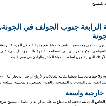
ة للمسبح
الرابعة جنوب الجولف في الجونة، ف
توى العالمي ومجتمعها النابض بالحياة. تقع هذه الفيلا في
المرحلة الرابع
الشواطئ البكر والمراسي إلى المطاعم الفاخرة والتسوق، كل شيء على
 لأولئك الذين يقدرون أسلوب الحياة الفاخر والهادئ في نفس الوقت.
و3 حمامات،
مما يجعلها مثالية للعائلات والأزواج أو حتى للإيجار أثناء ال
لفيلا على المساحات المفتوحة، والضوء الطبيعي، والمعيشة السلسة بين الد
خارجية واسعة
ر الخاص
الذي يتم تدفئته للاستمتاع به على مدار العام. تحيط بالمسبح
شرفة