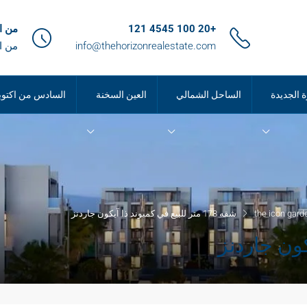
+20 100 4545 121
من الساعة 9
info@thehorizonrealestate.com
من ا
ة الجديدة
الساحل الشمالي
العين السخنة
السادس من اكتوب
شقه 178 متر للبيع في كمبوند ذا آيكون جاردنز