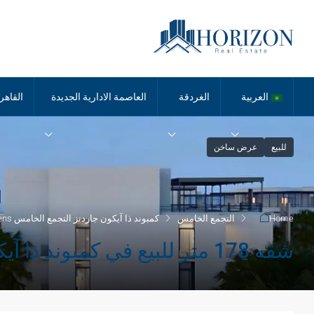
العربية
الغردقة
العاصمة الادارية الجديدة
القاهر
للبيع
عرض ساخن
Home
التجمع الخامس
كمبوند ذا آيكون جاردنز التجمع الخامس the icon gardens
شقه 178 متر للبيع في كمبوند ذا آيكون جاردنز