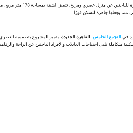
زة للباحثين عن منزل عصري ومريح.
تتميز الشقة بمساحة 178 متر مربع، مما يوفر مساحة واسعة للعيش.
 مما يجعلها جاهزة للسكن فورًا.
رة في
التجمع الخامس
،
القاهرة الجديدة
.
يتميز المشروع بتصميمه العصري،
ية متكاملة تلبي احتياجات العائلات والأفراد الباحثين عن الراحة والرفاهية