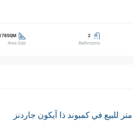
178SQM
2
Area Size
Bathrooms