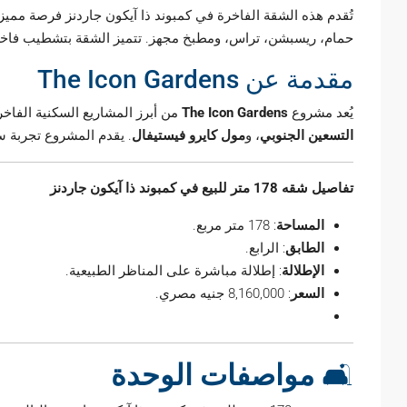
تُقدم هذه الشقة الفاخرة في كمبوند ذا آيكون جاردنز فرصة ممي
حمام، ريسبشن، تراس، ومطبخ مجهز.
تتميز الشقة بتشطيب فاخر،
مقدمة عن The Icon Gardens
يُعد مشروع
The Icon Gardens
من أبرز المشاريع السكنية الفاخ
التسعين الجنوبي
، و
مول كايرو فيستيفال
.
يقدم المشروع تجربة سكن
تفاصيل شقه 178 متر للبيع في كمبوند ذا آيكون جاردنز
المساحة
:
178 متر مربع.
الطابق
:
الرابع.
الإطلالة
:
إطلالة مباشرة على المناظر الطبيعية.
السعر
:
8,160,000 جنيه مصري.
🛋️
مواصفات الوحدة