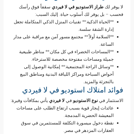
لا يوفر لك
طراز الاستوديو في لا فيردي
سقفاً فوق رأسك
فحسب – بل يوفر لك أسلوب حياة. إليك السبب:
**الحياة الذكية:** تقنيات المنزل الذكي المتكاملة تجعل
إدارة الشقة سلسة.
**السلامة أولاً:** مجتمع مسور آمن مع مراقبة على مدار
الساعة.
**المساحات الخضراء في كل مكان:** مناظر طبيعية
جميلة ومساحات مفتوحة مخصصة للاسترخاء.
**وسائل الراحة المجتمعية:** إمكانية الوصول إلى
أحواض السباحة ومراكز اللياقة البدنية ومناطق البيع
بالتجزئة والمزيد.
فوائد امتلاك استوديو في لا فيردي
الاستثمار في
نوع الاستوديو
في
لا فيردي
يأتي بمكافآت وفيرة:
عائدات إيجار قوية بسبب ارتفاع الطلب على مساحات
المعيشة الحضرية المدمجة.
نقطة دخول ميسورة التكلفة للمستثمرين في سوق
العقارات المزدهر في مصر.