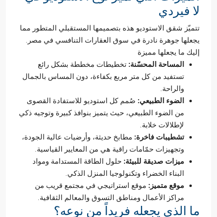
لا فيردي
تتميّز شقق الاستوديو هذه بتصميمها المستقبلي المتطور مما
يجعلها جوهرة نادرة في سوق العقارات التنافسي في مصر.
إليك ما يجعلها مميزة
المساحة المحسّنة:
تخطيطات مخططة بشكل رائع
تستفيد من كل متر مربع بكفاءة، دون المساس بالجمال
والراحة.
الضوء الطبيعي:
صُمم كل استوديو للاستفادة القصوى
من الضوء الطبيعي، حيث يتميز بنوافذ كبيرة وتوجيه ذكي
لإطلالات خلابة.
تشطيبات فاخرة:
مطابخ حديثة، وأرضيات عالية الجودة،
وتجهيزات حمّامات راقية هي من المعايير القياسية.
ميزات صديقة للبيئة:
حلول الطاقة المستدامة ومواد
البناء الخضراء وتكنولوجيا المنزل الذكي.
موقع متميز:
موقع استراتيجي في مجتمع قريب من
مراكز الأعمال ومناطق التسوق والمعالم الثقافية.
ما الذي يجعله فريداً من نوعه؟