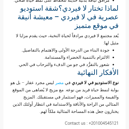
مرافق لياقة بدنية حديثة للحفاظ على نمط حياة صحي.
لماذا تختار لا فيردي؟شقة استوديو
عصرية في لا فيردي – معيشة أنيقة
في موقع متميز
يُعد مجتمع لا فيردي مرادفاً لحياة النخبة، حيث يقدم مزايا لا
مثيل لها:
جودة البناء من الدرجة الأولى والاهتمام بالتفاصيل.
الالتزام بالتنمية الخضراء والمستدامة.
شعور بالتفرُّد في جو من الدفء والترحاب في الحي.
الأفكار النهائية
نوع الاستوديو في لا فيردي
في
مصر
ليس مجرد عقار – بل هو
بوابة لنمط حياة فريد من نوعه. مع مزيج لا يُضاهى من الموقع
والقيمة والمميزات، فهو استثمار في مستقبلك. المزيج
المثالي من الراحة والأناقة والاستدامة في انتظار أولئك الذين
يختارون جعل هذه المساحة المثالية ملكاً لهم.
Contact us : +201004545121