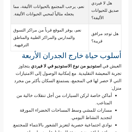
هل لا فيردي
نعم، يرحب المجتمع بالحيوانات الأليفة، مما
صديق للحيوانات
يجعله مثالياً لمحبي الحيوانات الأليفة.
الأليفة؟
نعم، يوفر الموقع قرباً من مراكز التسوق
هل توجد مرافق
والمدارس والمراكز الطبية والمناطق
قريبة؟
الترفيهية.
أسلوب حياة خارج الجدران الأربعة
العيش في
استوديو من نوع الاستوديو في لا فيردي
يتجاوز
تجربة المعيشة التقليدية. مع إمكانية الوصول إلى الامتيازات
التي لا حصر لها في المجمع، يستمتع السكان بأكثر من مجرد
منزل:
أماكن خاصة لركن السيارات من أجل تنقلات خالية من
المتاعب.
مسارات للمشي وسط المساحات الخضراء المورقة
لتجديد النشاط اليومي.
نوادي اجتماعية حصرية لتعزيز الشعور بالانتماء للمجتمع.