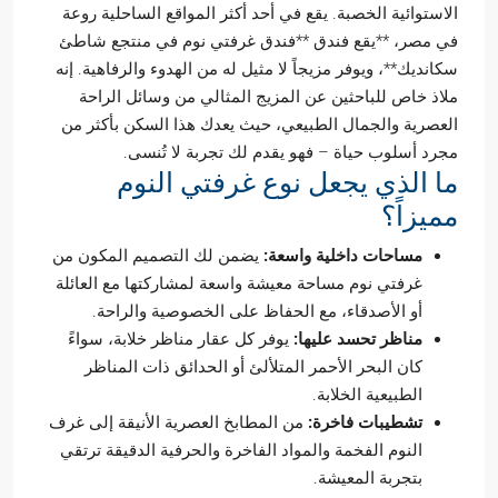
الاستوائية الخصبة. يقع في أحد أكثر المواقع الساحلية روعة
في مصر، **يقع فندق **فندق غرفتي نوم في منتجع شاطئ
سكانديك**، ويوفر مزيجاً لا مثيل له من الهدوء والرفاهية. إنه
ملاذ خاص للباحثين عن المزيج المثالي من وسائل الراحة
العصرية والجمال الطبيعي، حيث يعدك هذا السكن بأكثر من
مجرد أسلوب حياة – فهو يقدم لك تجربة لا تُنسى.
ما الذي يجعل نوع غرفتي النوم
مميزاً؟
مساحات داخلية واسعة:
يضمن لك التصميم المكون من
غرفتي نوم مساحة معيشة واسعة لمشاركتها مع العائلة
أو الأصدقاء، مع الحفاظ على الخصوصية والراحة.
مناظر تحسد عليها:
يوفر كل عقار مناظر خلابة، سواءً
كان البحر الأحمر المتلألئ أو الحدائق ذات المناظر
الطبيعية الخلابة.
تشطيبات فاخرة:
من المطابخ العصرية الأنيقة إلى غرف
النوم الفخمة والمواد الفاخرة والحرفية الدقيقة ترتقي
بتجربة المعيشة.