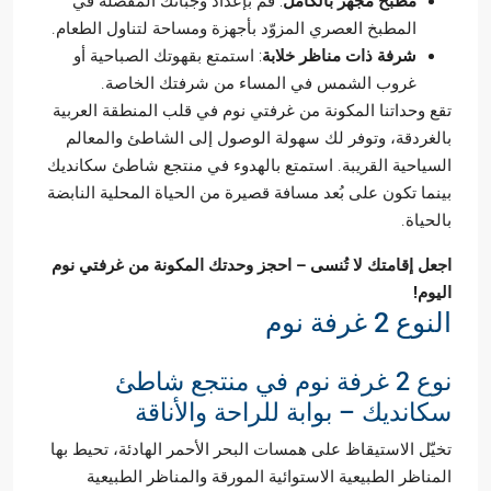
مطبخ مجهز بالكامل
: قم بإعداد وجباتك المفضلة في
المطبخ العصري المزوّد بأجهزة ومساحة لتناول الطعام.
شرفة ذات مناظر خلابة
: استمتع بقهوتك الصباحية أو
غروب الشمس في المساء من شرفتك الخاصة.
تقع وحداتنا المكونة من غرفتي نوم في قلب المنطقة العربية
بالغردقة، وتوفر لك سهولة الوصول إلى الشاطئ والمعالم
السياحية القريبة. استمتع بالهدوء في منتجع شاطئ سكانديك
بينما تكون على بُعد مسافة قصيرة من الحياة المحلية النابضة
بالحياة.
اجعل إقامتك لا تُنسى – احجز وحدتك المكونة من غرفتي نوم
اليوم!
النوع 2 غرفة نوم
نوع 2 غرفة نوم في منتجع شاطئ
سكانديك – بوابة للراحة والأناقة
تخيّل الاستيقاظ على همسات البحر الأحمر الهادئة، تحيط بها
المناظر الطبيعية الاستوائية المورقة والمناظر الطبيعية