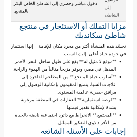
دخول مباشر وحصري إلى الشاطئ الخاص البكر
إلى
بالمنتجع.
الشاطئ
مزايا التملك أو الاستئجار في منتجع
شاطئ سكانديك
تجسّد هذه المنشأة أكثر من مجرد مكان للإقامة – إنها استثمار
في جودة حياة أعلى. إليك السبب:
**موقع لا مثيل له:** يقع على طول ساحل البحر الأحمر
المذهل في مصر، ويوفر مزيجاً مثالياً من الهدوء والراحة.
**أسلوب حياة المنتجع:** من المطاعم الفاخرة إلى
علاجات السبا، يتمتع المقيمون بإمكانية الوصول إلى
مرافق حصرية عالمية المستوى.
**فرصة استثمارية:** العقارات في المنطقة مرغوبة
بشدة لإمكانية تقدير قيمتها.
**المجتمع:** الانخراط مع دائرة اجتماعية نابضة بالحياة
من الأفراد ذوي التفكير المماثل.
إجابات على الأسئلة الشائعة