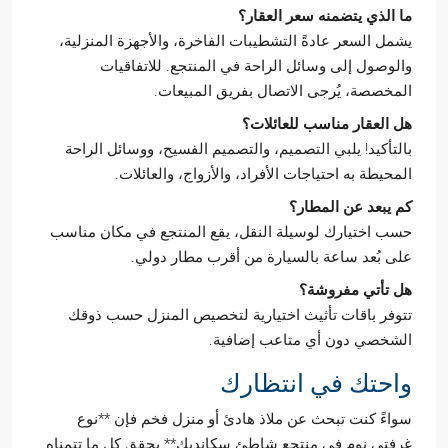
ما الذي يتضمنه سعر العقار؟
يشمل السعر عادةً التشطيبات الفاخرة، والأجهزة المنزلية،
والوصول إلى وسائل الراحة في المنتجع. للاتفاقيات
المخصصة، يُرجى الاتصال بفريق المبيعات.
هل العقار مناسب للعائلات؟
بالتأكيد! يلبي التصميم، والتصميم الفسيح، ووسائل الراحة
المحيطة به احتياجات الأفراد، والأزواج، والعائلات.
كم يبعد عن المطار؟
حسب اختيارك لوسيلة النقل، يقع المنتجع في مكان مناسب
على بُعد ساعة بالسيارة من أقرب مطار دولي.
هل تأتي مفروشة؟
تتوفر باقات تأثيث اختيارية لتخصيص المنزل حسب ذوقك
الشخصي دون أي متاعب إضافية.
واحتك في انتظارك
سواءً كنت تبحث عن ملاذ هادئ أو منزل فخم فإن **نوع
غرفتي نوم في منتجع شاطئ سكانديك** يحقق كل ما تتمناه.