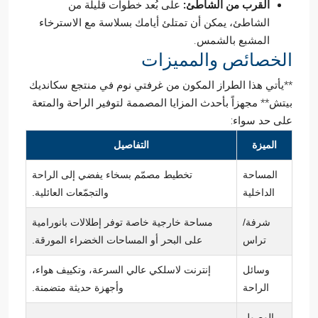
القرب من الشاطئ:
على بُعد خطوات قليلة من
الشاطئ، يمكن أن تمتلئ أيامك بسلاسة مع الاسترخاء
المشبع بالشمس.
الخصائص والمميزات
**يأتي هذا الطراز المكون من غرفتي نوم في منتجع سكانديك
بيتش** مجهزاً بأحدث المزايا المصممة لتوفير الراحة والمتعة
على حد سواء:
الميزة
التفاصيل
المساحة
تخطيط مصمّم بسخاء يفضي إلى الراحة
الداخلية
والتجمّعات العائلية.
شرفة/
مساحة خارجية خاصة توفر إطلالات بانورامية
تراس
على البحر أو المساحات الخضراء المورقة.
وسائل
إنترنت لاسلكي عالي السرعة، وتكييف هواء،
الراحة
وأجهزة حديثة متضمنة.
الوصول