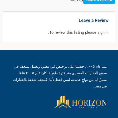
Leave a Review
To review this listing please sign in.
منذ عام ٢٠٠٥، حصلنا على ترخيص في مصر، ونعمل بشغف في
سوق العقارات المصري منذ فترة طويلة. كان عام ٢٠٠٥ عامًا
مميزًا لنا من نواحٍ عديدة، ليس فقط لأننا اكتشفنا شغفنا بالعقارات
في مصر.