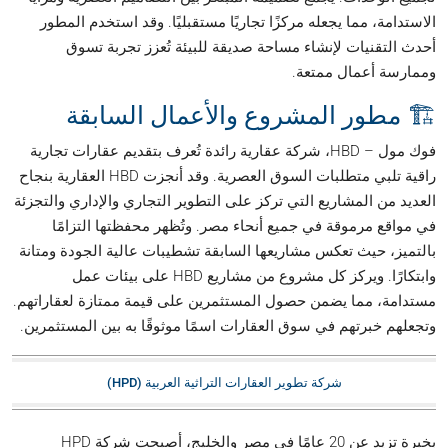
الاستدامة، مما يجعله مركزًا تجاريًا مستقبليًا. وقد استخدم المطور
أحدث التقنيات لإنشاء مساحة صديقة للبيئة تُعزز تجربة تسوق
وممارسة أعمال ممتعة.
🏗️ مطور المشروع والأعمال السابقة
فوك مول – HBD، شركة عقارية رائدة تُعرف بتقديم عقارات تجارية
راقية تلبي متطلبات السوق العصرية. وقد أنجزت HBD العقارية بنجاح
العديد من المشاريع التي تركز على التطوير التجاري والإداري والتجزئة
في مواقع مرموقة في جميع أنحاء مصر. وتُظهر محفظتها التزامًا
بالتميز، حيث تعكس مشاريعها السابقة تشطيبات عالية الجودة ومتانة
وابتكارًا. ويركز كل مشروع من مشاريع HBD على بيئات عمل
مستدامة، مما يضمن حصول المستثمرين على قيمة ممتازة لعقاراتهم.
وتجعلهم خبرتهم في سوق العقارات اسمًا موثوقًا به بين المستثمرين.
شركة تطوير العقارات التراثية العربية (HPD)
بخبرة تزيد عن 20 عامًا في مصر والخليج، أصبحت شركة HPD