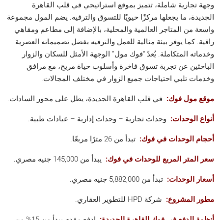
وجهة تجارية شاملة، تتميز بموقع استراتيجي في قلب القاهرة
الجديدة، ما يجعلها مركزًا حيويًا للتسوق والترفيه. يضم المول مجموعة
واسعة من المتاجر العالمية والمحلية، بالإضافة إلى مطاعم ومقاهي
راقية. كما يوفر بيئة مثالية للعمل والترفيه بفضل تصميماته العصرية
وخدماته المتكاملة. يُعدّ “فوك مول” الوجهة الأمثل للسكان والزوار
الباحثين عن تجربة تسوق فاخرة وأسلوب حياة مريح، مع مرافق
وخدمات تلبي احتياجات جميع الزوار في مختلف المجالات.
موقع مول فوك:
في قلب القاهرة الجديدة، يطل على محور السادات.
أنواع الوحدات:
وحدات تجارية – وحدات إدارية – عيادات طبية.
أحجام الوحدات في فوك:
تبدأ من 26 مترًا مربعًا.
سعر المتر المربع للوحدات في فوك:
يبدأ من 145,000 جنيه مصري.
أسعار الوحدات:
تبدأ من 5,882,000 جنيه مصري.
مطور المشروع:
شركة HPD للتطوير العقاري.
أنظمة الدفع في فوك القاهرة الجديدة:
ادفع مقدم يبدأ من 15% من