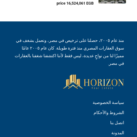
price 16,524,061 EGB
منذ عام ٢٠٠٥، حصلنا على ترخيص في مصر، ونعمل بشغف في
سوق العقارات المصري منذ فترة طويلة. كان عام ٢٠٠٥ عامًا
مميزًا لنا من نواحٍ عديدة، ليس فقط لأننا اكتشفنا شغفنا بالعقارات
في مصر.
سياسة الخصوصية
الشروط والأحكام
اتصل بنا
المدونة