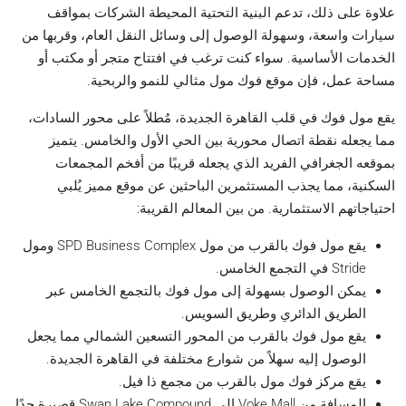
علاوة على ذلك، تدعم البنية التحتية المحيطة الشركات بمواقف
سيارات واسعة، وسهولة الوصول إلى وسائل النقل العام، وقربها من
الخدمات الأساسية. سواء كنت ترغب في افتتاح متجر أو مكتب أو
مساحة عمل، فإن موقع فوك مول مثالي للنمو والربحية.
يقع مول فوك في قلب القاهرة الجديدة، مُطلاً على محور السادات،
مما يجعله نقطة اتصال محورية بين الحي الأول والخامس. يتميز
بموقعه الجغرافي الفريد الذي يجعله قريبًا من أفخم المجمعات
السكنية، مما يجذب المستثمرين الباحثين عن موقع مميز يُلبي
احتياجاتهم الاستثمارية. من بين المعالم القريبة:
يقع مول فوك بالقرب من مول SPD Business Complex ومول
Stride في التجمع الخامس.
يمكن الوصول بسهولة إلى مول فوك بالتجمع الخامس عبر
الطريق الدائري وطريق السويس.
يقع مول فوك بالقرب من المحور التسعين الشمالي مما يجعل
الوصول إليه سهلاً من شوارع مختلفة في القاهرة الجديدة.
يقع مركز فوك مول بالقرب من مجمع ذا فيل.
المسافة من Voke Mall إلى Swan Lake Compound قصيرة جدًا.