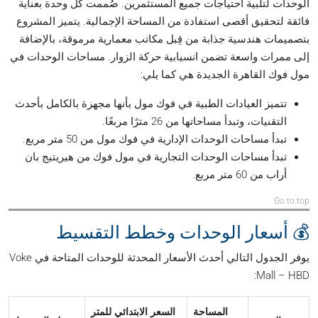
الوحدات لتلبية احتياجات جميع المستثمرين. صُممت كل وحدة بعناية
فائقة لتحقيق أقصى استفادة من المساحة الإجمالية. يتميز المشروع
بتصميمات هندسية جذابة من قِبل مكاتب معمارية مرموقة، بالإضافة
إلى ممرات واسعة تضمن انسيابية حركة الزوار. مساحات الوحدات في
مول فوك القاهرة الجديدة هي كما يلي:
تتميز العيادات الطبية في فوك مول بأنها مجهزة بالكامل بأحدث
التقنيات، وتبدأ مساحاتها من 26 مترًا مربعًا.
تبدأ مساحات الوحدات الإدارية في فوك مول من 50 متر مربع.
تبدأ مساحات الوحدات التجارية في مول فوك من هيريتيج بان
أراب من 60 متر مربع.
Go to top
💰 أسعار الوحدات وخطط التقسيط
يوفر الجدول التالي أحدث الأسعار المحدثة للوحدات المتاحة في Voke
Mall – HBD:
المساحة
السعر الابتدائي للمتر