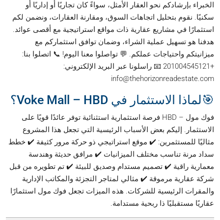
الخبراء بإرشادكم نحو العقار الأمثل، سواءً كان تجاريًا أو إداريًا أو
سكنيًا. نقوم بتحليل اتجاهات السوق، ومقارنة العقارات، ونضمن لكم
استثمارًا في مشاريع عقارية ذات مواقع استراتيجية مع أقصى عوائد.
هدفنا هو تسهيل عملية الشراء، وضمان توافق استثماركم مع
ميزانيتكم واحتياجات عملكم. 💬 تواصلوا معنا اليوم! 📞 اتصلوا بنا:
+201004545121 📧 راسلونا عبر البريد الإلكتروني:
info@thehorizonreadestate.com
🎯لماذا الاستثمار في Voke Mall – HBD؟
فوك مول – HBD فرصة استثمارية استثنائية توفر عائدًا قويًا على
الاستثمار. إليكم بعض الأسباب الرئيسية التي تجعل هذا المشروع
مثاليًا للمستثمرين: ✔️ موقع استراتيجي ذو حركة مرور كثيفة ✔️ خطط
سداد مرنة تناسب مختلف الميزانيات ✔️ مرافق حديثة وهندسة
معمارية راقية ✔️ تصميم مستدام وصديق للبيئة ✔️ تم تطويره من قبل
شركة عقارية مرموقة ✔️ مثالي لمتاجر التجزئة والمكاتب الإدارية
والمقرات الرئيسية للشركات. هذه الميزات تجعل فوك مول استثمارًا
عقاريًا مستقبليًا ذا ربحية مستدامة.