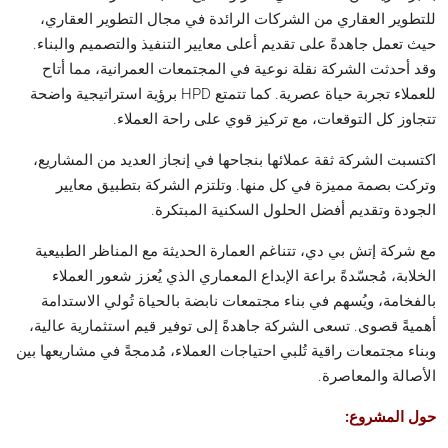
للتطوير العقاري من الشركات الرائدة في مجال التطوير العقاري،
حيث تعمل جاهدةً على تقديم أعلى معايير التنفيذ والتصميم والبناء.
وقد أحدثت الشركة نقلة نوعية في المجتمعات العمرانية، مما أتاح
للعملاء تجربة حياة عصرية. كما تتمتع HPD برؤية استراتيجية واضحة
تتجاوز كل التوقعات، مع تركيز قوي على راحة العملاء.
اكتسبت الشركة ثقة عملائها بنجاحها في إنجاز العديد من المشاريع،
وتركت بصمة مميزة في كل منها. وتلتزم الشركة بتطبيق معايير
الجودة وتقديم أفضل الحلول السكنية المبتكرة.
مع شركة إتش بي دي، تتناغم العمارة الحديثة مع المناظر الطبيعية
الخلابة، مُجسّدةً براعة الإبداع المعماري الذي يُعزز شعور العملاء
بالفخامة، ويُسهم في بناء مجتمعات نابضة بالحياة تُولي الاستدامة
أهميةً قصوى. تسعى الشركة جاهدةً إلى توفير قيم استثمارية عالية،
وبناء مجتمعات راقية تُلبي احتياجات العملاء، مُدمجةً في مشاريعها بين
الأصالة والمعاصرة.
حول المشروع: