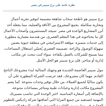
نظرة عامة على برج سبينر في مصر
برج سبينر هو ناطحة سحاب شاهقة مصممة لتوفير تجربة أعمال
وتجارية متكاملة. يجمع المشروع بين الأناقة والعملية، مما يجعله أحد
أبرز المشاريع الواعدة في مصر. سيجد المستثمرون وأصحاب الأعمال
كل ما يحتاجونه في هذا المعلم العصري، من هندسة معمارية متطورة
إلى خدمات متميزة. موقعه الاستراتيجي في منطقة حيوية يضمن
سهولة الوصول والراحة. تصميمه العصري يُحسّن استغلال المساحات،
مما يسمح للشركات بالعمل بكفاءة. سواء كنت تبحث عن مكاتب
إدارية أو متاجر، فإن برج سبينر هو الحل الأمثل.
مول سبينر العاصمة الجديدة هو وجهتك المثالية لبدء مشروعك الناجح
القادم. مهما كان مشروعك، فقد حرصت الشركة المطورة على أن
يكون مثاليًا لجميع العملاء، من خلال توفير وحدات متنوعة. كما يضم
المشروع مكاتب إدارية وعيادات طبية ومتاجر بمساحات متنوعة،
بالإضافة إلى أسعاره المناسبة. اختر الوحدة التي تناسب مسيرتك
المهنية لتستفيد من جميع المزايا التي أضافتها شركة راديكس للتطوير
العقاري في مول سبينر العاصمة الجديدة، بدءًا من الموقع المتميز