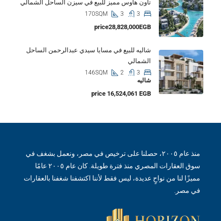
تاون هاوس مميز للبيع في سيزن الساحل الشمالي
170SQM
3
3
price28,828,000EGB
شاليه للبيع في مسايا سيدي عبدالرحمن الساحل
الشمالي
146SQM
2
3
شاليه
price 16,524,061 EGB
منذ عام ٢٠٠٥، حصلنا على ترخيص في مصر، ونعمل بشغف في
سوق العقارات المصري منذ فترة طويلة. كان عام ٢٠٠٥ عامًا
مميزًا لنا من نواحٍ عديدة، ليس فقط لأننا اكتشفنا شغفنا بالعقارات
في مصر.