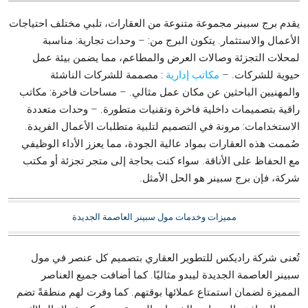
يقدم برج سبينر مجموعة متنوعة من العقارات، تلبي مختلف احتياجات
الأعمال والاستثمار. يتكون البرج من: – وحدات تجارية: مناسبة
لمحلات التجزئة وصالات العرض والمطاعم، مما يضمن بيئة عمل
حيوية للشركات. –
مكاتب إدارية
: مصممة للشركات الناشئة
والمهنيين الباحثين عن مكان عمل مثالي. – مساحات فاخرة: مكاتب
راقية بتصميمات داخلية فاخرة وتقنيات متطورة. – وحدات متعددة
الاستخدامات: مرونة في التصميم لتلبية متطلبات الأعمال الفريدة.
صُممت هذه العقارات بمواد عالية الجودة، مما يعزز الأداء الوظيفي
مع الحفاظ على الأناقة. سواء كنت بحاجة إلى متجر تجزئة أو مكتب
شركة، فإن برج سبينر هو الحل الأمثل.
مميزات وخدمات مول سبينر العاصمة الجديدة
تُعنى شركة راديكس للتطوير العقاري بتصميم كل عنصر في مول
سبينر العاصمة الجديدة ليبدو مثاليًا. كما أضافت جميع العناصر
المميزة لضمان استمتاع عملائها بوقتهم. كما وفرت لهم منطقةً تضم