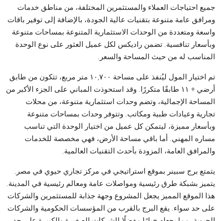
جميع احتياجات العملاء والمستثمرين المختلفة، من مناطق خدمات
ومرافق عامة متنوعة بتقنيات عالية الجودة، بالإضافة إلى توفير باقات
واسعة ومتعددة من الوحدات الاستثمارية المتنوعة بمساحات متنوعة
وبأسعار تنافسية. تضمن راديكس لكل عميل العثور على نوع الوحدة
المناسب له من حيث المساحة والسعر.
تم اختيار المول ليُنفذ على مساحة ١٠,٧٠٠ متر مربع، تتكون من طابق
أرضي + ١١ طابقًا متكررًا. وقد استحوذت المباني على الجزء الأكبر من
المساحة الإجمالية، وتضم وحدات استثمارية متنوعة، من محلات
تجارية وعيادات طبية ومكاتب. وتتوفر وحدات بمساحات متنوعة
وبأسعار مميزة، ليتمكن كل عميل من اختيار الوحدة التي تناسب
مساره المهني. أما باقي مساحة الأرض، فهي مخصصة للخدمات
والمرافق العامة، المزودة بأحدث التقنيات العالمية.
يتمتع برج سبينر بموقع استراتيجي في مركز تجاري حيوي في مصر.
يتميز بشبكة طرق رئيسية ومواصلات عامة ومعالم رئيسية في المدينة.
هذا الموقع المميز يجعل المشروع وجهة جذابة للمستثمرين والشركات
على حد سواء. يقع البرج بالقرب من المؤسسات الحكومية والشركات
الحيوية، مما يجعله خيارًا مفضلًا للشركات الصغيرة والكبيرة على حد