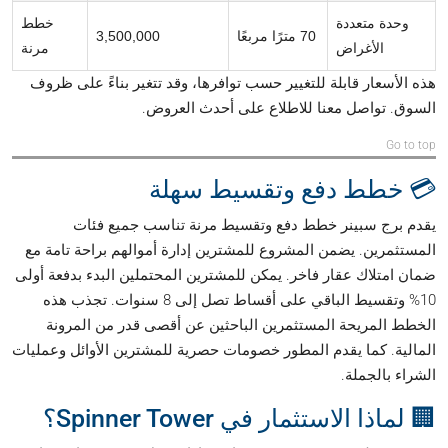
وحدة متعددة
خطط
70 مترًا مربعًا
3,500,000
الأغراض
مرنة
هذه الأسعار قابلة للتغيير حسب توافرها، وقد تتغير بناءً على ظروف
السوق. تواصل معنا للاطلاع على أحدث العروض.
Go to top
💳 خطط دفع وتقسيط سهلة
يقدم برج سبينر خطط دفع وتقسيط مرنة تناسب جميع فئات
المستثمرين. يضمن المشروع للمشترين إدارة أموالهم براحة تامة مع
ضمان امتلاك عقار فاخر. يمكن للمشترين المحتملين البدء بدفعة أولى
10% وتقسيط الباقي على أقساط تصل إلى 8 سنوات. تجذب هذه
الخطط المريحة المستثمرين الباحثين عن أقصى قدر من المرونة
المالية. كما يقدم المطور خصومات حصرية للمشترين الأوائل وعمليات
الشراء بالجملة.
🏢 لماذا الاستثمار في Spinner Tower؟