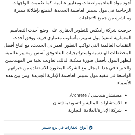
أجود مواد البناء بمواصفات ومعايير عالمية. كما صُممت الواجهات
الزجاجية في مول سبينر العاصمة الجديدة، ليتمتع بإطلالة مميزة
ومباشرة من جميع الاتجاهات.
حرصت شركة راديكس للتطوير العقاري على وضع أحدث التصاميم
المعمارية لتنفيذ مول سبينر، بأسلوب معماري فريد، ووفق أحدث
التقنيات العالمية التي تواكب التطور العمراني الحديث، مع اتباع أفضل
المخططات الهندسية واستراتيجيات البناء وفق أسس ومعايير عالمية،
ليظهر المول بأفضل صورة ممكنة. لذلك، تعاونت نخبة من المهندسين
والخبراء في هذا المجال مع الشركة المطورة للاستفادة من خبراتهم
الواسعة في تنفيذ مول سبينر العاصمة الإدارية الجديدة. ومن بين هذه
الأسماء:
مستشار هندسي / Archrete.
الاستشارات المالية والتسويقية/إتقان
شركة الإدارة/العلامة التجارية
🏠 أنواع العقارات في برج سبينر