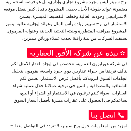
برج سبينر ليس مجرد مشروع تجاري وإداري، بل هو فرصة استثمارية
مضمونة عوائد طويلة الأجل. يحظى المشروع بإقبال كبير بفضل موقعه
الاستراتيجي وجودته العالية وخطط التقسيط الميسرة. يضمن
الاستثمار في برج سبينر زيادة رأس المال وعوائد إيجارية عالية. يتميز
المشروع بمرافقه المتطورة وبنيته التحتية الحديثة وعنوانه المرموق.
تستفيد الشركات من بيئة راقية تجذب عملاء وزبائن مميزين.
⭐ نبذة عن شركة الأفق العقارية
في شركة هورايزون العقارية، نتخصص في إيجاد العقار الأمثل لكم.
يتألف فريقنا من خبراء عقاريين ذوي خبرة واسعة، يقومون بتحليل
اتجاهات السوق لتزويدكم بأفضل فرص الاستثمار. نضمن لكم
الشفافية والمصداقية والتميز في توجيه عملائنا خلال عملية شراء
العقارات. سواء كنتم ترغبون في الاستثمار أو الشراء أو البيع،
نساعدكم في الحصول على عقارات مميزة بأفضل أسعار السوق.
📞 اتصل بنا
لمزيد من المعلومات حول برج سبينر، لا تتردد في التواصل معنا: –