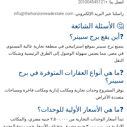
اتصل بنا: +201004545121
راسلنا عبر البريد الإلكتروني: info@thehorizonreadestate.com
🤔 الأسئلة الشائعة
❓أين يقع برج سبينر؟
يتمتع برج سبينر بموقع استراتيجي في منطقة تجارية عالية المستوى
في مصر، مما يضمن سهولة الوصول إلى الطرق الرئيسية وشبكات
النقل.
❓ما هي أنواع العقارات المتوفرة في برج
سبينر؟
يوفر المشروع وحدات تجارية ومكاتب إدارية ومكاتب فاخرة ومساحات
متعددة الأغراض.
❓ما هي الأسعار الأولية للوحدات؟
تبدأ أسعار الوحدات التجارية من ٢,٥٠٠,٠٠٠ جنيه مصري، والمكاتب
الإدارية من ٣,٠٠٠,٠٠٠ جنيه مصري. وتختلف الأسعار حسب نوع الوحدة