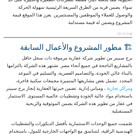
سواء. يضمن قربه من الطرق السريعة الرئيسية سهولة الحركة
والوصول للعملاء والموظفين والمستثمرين. يعزز هذا الموقع قيمة
المشروع ويضمن له قيمة مستدامة.
Go to top
🏗️ مطور المشروع والأعمال السابقة
برج سبينر من تطوير شركة عقارية مرموقة ذات سجل حافل
بالمشاريع الناجحة في جميع أنحاء مصر. تشتهر هذه الشركة بالتزامها
بالبناء عالي الجودة، والتصاميم العصرية، والتسليم في الموعد
المحدد. تشمل بعض مشاريعها المتميزة مجمعات سكنية فاخرة،
ومراكز تجارية
، ومباني إدارية. تضمن خبرتها العقارية إنجاز برج سبينر
باستخدام مواد عالية الجودة وتشطيبات عالمية المستوى. الاستثمار
في عقار من تطوير هذه الشركة يضمن الموثوقية والربحية
المستقبلية.
صُممت جميع الوحدات الاستثمارية بأفضل الديكورات والتشطيبات
الهندسية الراقية، لتتناسق مع الواجهات الخارجية للمول، باستخدام