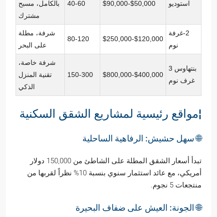
استوديو
$50,000-$90,000
40-60
بالكامل، مسبح
مشترك
2-غرفة
شرفة، مطلة
80-120
$120,000-$250,000
نوم
على البحر
شرفة خاصة،
بنتهاوس 3
$400,000-$800,000
150-300
تقنية المنزل
غرف نوم
الذكي
¦مواقع رئيسية لمشاريع الشقق السكنية
🌐 سهل حشيش: الرفاهية الساحلية
تبدأ أسعار الشقق المطلة على الشاطئ من 150,000 دولار
أمريكي، مع عائد استثمار سنوي بنسبة 10% نظراً لقربها من
منتجعات 5 نجوم.
🌐 الجونة: العيش على ضفاف البحيرة