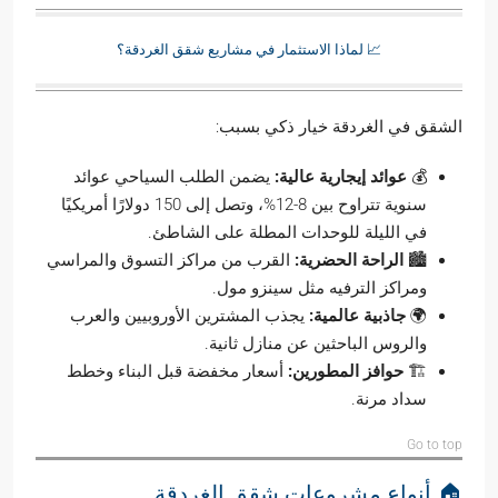
📈 لماذا الاستثمار في مشاريع شقق الغردقة؟
الشقق في الغردقة خيار ذكي بسبب:
💰
عوائد إيجارية عالية:
يضمن الطلب السياحي عوائد
سنوية تتراوح بين 8-12%، وتصل إلى 150 دولارًا أمريكيًا
في الليلة للوحدات المطلة على الشاطئ.
🏙️
الراحة الحضرية:
القرب من مراكز التسوق والمراسي
ومراكز الترفيه مثل سينزو مول.
🌍
جاذبية عالمية:
يجذب المشترين الأوروبيين والعرب
والروس الباحثين عن منازل ثانية.
🏗️
حوافز المطورين:
أسعار مخفضة قبل البناء وخطط
سداد مرنة.
Go to top
🏠 أنواع مشروعات شقق الغردقة