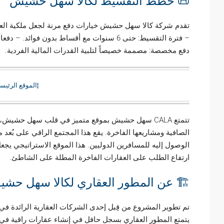
📜 خطط التقسيط لكالا سهل حشيش
– فترة التقسيط: حتى 6 سنوات مع أقساط بدون 
دفع مخصصة: مصممة خصيصاً لتلبية القدرات المالية الفردية.
¦الموقع الرئيسي لـ CALA س
تتمتع CALA سهل حشيش بموقع متميز في قلب سهل حشيش
الصافية ومشاريعها الفاخرة. يقع هذا المجتمع الراقي على بُع
الوصول إليه للمسافرين الدوليين. هذا الموقع الاستراتيجي يجعل
ارتفاع الطلب على العقارات الفاخرة المطلة على الشاطئ.
🏗️ عن المطور العقاري لكالا سهل حش
تم تطوير المشروع من قِبل إحدى الشركات العقارية الرائدة ف
يتمتع المطور العقاري بسجل حافل في إنشاء عقارات راقية في مو