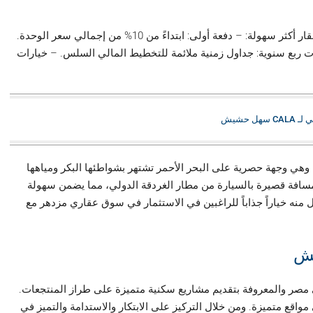
تقدم شركة كالا سهل حشيش خيارات دفع مرنة لجعل ملكية العقار أكثر سهولة: – دفعة أولى: ابتداءً من 10% من إجمالي سعر الوحدة.
فوائد. – دفعات ربع سنوية: جداول زمنية ملائمة للتخطيط المالي السلس. – خيارات
هل حشيش
، وهي وجهة حصرية على البحر الأحمر تشتهر بشواطئها البكر ومياهها
د مسافة قصيرة بالسيارة من مطار الغردقة الدولي، مما يضمن سهولة
 منه خياراً جذاباً للراغبين في الاستثمار في سوق عقاري مزدهر مع
يش
ي مصر والمعروفة بتقديم مشاريع سكنية متميزة على طراز المنتجعات.
اقع متميزة. ومن خلال التركيز على الابتكار والاستدامة والتميز في