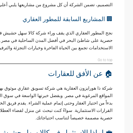
شركة أن كل مشروع من مشاريعها يلبي أعلى المعايير العالمية.
🏢 المشاريع السابقة للمطور العقاري
تطوير العديد من المشاريع المرموقة، بما في ذلك – منتجعات
ت سكنية راقية داخل مواقع حضرية رئيسية. – مشاريع متعددة
لاستخدامات تجمع بين الحياة الفاخرة وخيارات التجزئة والترفيه.
Go to top
🏠 عن الأفق للعقارات
رسة لمساعدة العملاء في العثور على العقار المثالي في أكثر
، تضمن شركة ذا هورايزون العقارية إتمام المعاملات بسلاسة،
خبراء لدينا التوجيه والدعم الاحترافي لمساعدتك على اتخاذ أفضل
مسكن دائم أو عقار استثماري، لدينا إمكانية الوصول إلى قوائم
حصرية مصممة خصيصاً لتناسب احتياجاتك.
 لماذا الاستثمار في كالا سهل حشيش؟