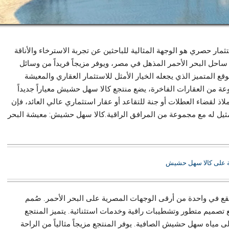
ثمار حصري هو الوجهة المثالية للباحثين عن تجربة الاسترخاء والأناقة
احل البحر الأحمر المذهل في مصر، ويوفر مزيجاً فريداً من وسائل
قع المتميز الذي يجعله الخيار الأمثل للاستثمار العقاري والمعيشة
وعة من العقارات الفاخرة، يضع منتجع كالا سهل حشيش معياراً جديداً
اذ لقضاء العطلات أو جنة للتقاعد أو عقار استثماري عالي العائد، فإن
مثيل له مع مجموعة من المرافق الراقية.كالا سهل حشيش: معيشة البحر
ة على كالا سهل حشيش
في واحدة من أرقى الوجهات المصرية على البحر الأحمر. صُمم
ع تصميم متطور وتشطيبات راقية وخدمات استثنائية. يتميز المنتجع
ى مياه سهل حشيش الصافية. يوفر المنتجع مزيجاً مثالياً من الراحة