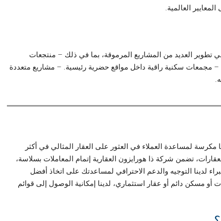
التصميم، تضمن ال
نجح المطور العقاري الذي يقف وراء شركة كالا سهل حشيش في 
حصرية على شاطئ البحر في أفضل المدن الساحلية في مصر. – مجمعا
ا
شركة ذا هورايزون العقارية هي شركة تسويق عقاري موثوق بها مك
المواقع المرغوبة في مصر. وبفضل خبرتها الواسعة في سوق العقارات
بدءاً من اختيار العقار وحتى إتمام عملية الشراء. يقدم فريق ال
القرارات الاستثمارية. سواءً كنت تبحث عن منزل لقضاء العطلات أو 
