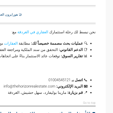
🤝 هورايزون العق
نحن نبسط لك رحلة استثمارك
العقاري في الغردقة
مع:
🔍
عمليات بحث مصممة خصيصاً لك:
مطابقة
العقارات
مع 
📑
الدعم القانوني:
التحقق من سند الملكية ومراجعة العقو
📊
تقارير السوق:
توقعات عائد الاستثمار بناءً على اتجاهات
📞 اتصل بنا اليوم!
📞
اتصل بـ
01004545121
📧 البريد الإلكتروني:
info@thehorizonrealestate.com
📍
قم بزيارة:
مارينا بوليفارد، سهل حشيش، الغردقة
Go to top