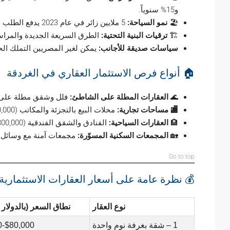
و15% سنوياً.
🏖️
نمو السياحة:
5 ملايين زائر في عام 2023 يدفع الطلب على الإيجارات قصيرة الأجل والضيافة.
🏗️
ترقيات البنية التحتية:
الطرق السريعة الجديدة والمراسي
سياسات صديقة للأجانب:
يمكن لغير المصريين التملك ال
🏠 أنواع فرص الاستثمار العقاري في الغردقة
🌊
العقارات المطلة على الشاطئ:
فلل وشقق مطلة على البحر (200,000 دولار – 1
🏬 مساحات تجارية:
محلات البيع بالتجزئة والمكاتب (150,000 دولار – 500,000 دولار).
🏨
العقارات السياحية:
الفنادق والشقق الفندقية (300,000 دولار – 1 مليون دولار).
🏡
المجمعات السكنية المسوّرة:
مجمعات آمنة مع وسائل راحة مشتركة (150,000
Go to top
💰 نظرة عامة على أسعار العقارات الاستثمارية لعام
نوع العقار
نطاق السعر (بالدولار 
1 – شقة بغرفة نوم واحدة
$80,000-$150,000