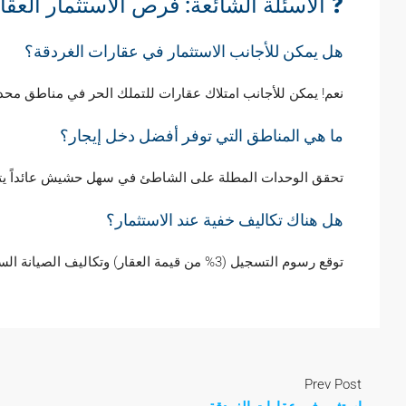
❓ الأسئلة الشائعة: فرص الاستثمار العق
هل يمكن للأجانب الاستثمار في عقارات الغردقة؟
نعم! يمكن للأجانب امتلاك عقارات للتملك الحر في مناطق م
ما هي المناطق التي توفر أفضل دخل إيجار؟
تحقق الوحدات المطلة على الشاطئ في سهل حشيش عائداً يتراوح بين 10 و12% سنوياً بسبب ال
هل هناك تكاليف خفية عند الاستثمار؟
توقع رسوم التسجيل (3% من قيمة العقار) وتكاليف الصيانة السنوية.
Prev Post