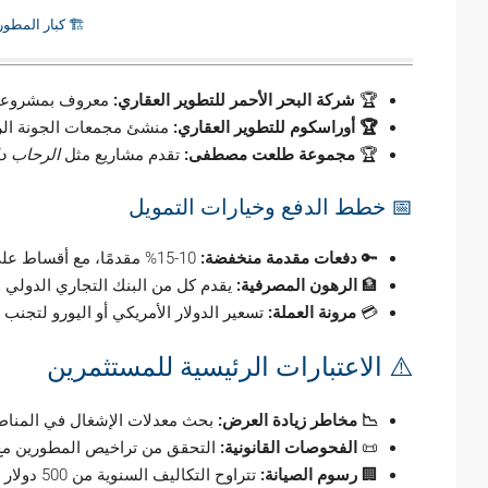
🏗️ كبار المطور
🏆
شركة البحر الأحمر للتطوير العقاري:
معروف بمشروع
🏆 أوراسكوم للتطوير العقاري:
منشئ مجمعات الجونة الرا
🏆
مجموعة طلعت مصطفى:
تقدم مشاريع مثل
الرحاب دا
📅 خطط الدفع وخيارات التمويل
🔑
دفعات مقدمة منخفضة:
10-15% مقدمًا، مع أقساط على 5-7 سنوات.
🏦
الرهون المصرفية:
يقدم كل من البنك التجاري الدولي وبنك قطر ا
💳
مرونة العملة:
تسعير الدولار الأمريكي أو اليورو لتجنب 
⚠️ الاعتبارات الرئيسية للمستثمرين
📉 مخاطر زيادة العرض:
بحث معدلات الإشغال في المناطق 
📜
الفحوصات القانونية:
التحقق من تراخيص المطورين مع ه
🏢
رسوم الصيانة:
تتراوح التكاليف السنوية من 500 دولار إلى 5,000 دولار للمرافق المشتركة.