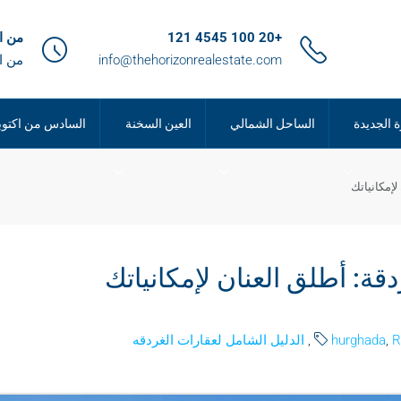
+20 100 4545 121
من الساعة 9
info@thehorizonrealestate.com
من ا
ة الجديدة
الساحل الشمالي
العين السخنة
السادس من اكتوب
لإمكانياتك
قة: أطلق العنان لإمكانياتك
R
,
hurghada
,
الدليل الشامل لعقارات الغردقه