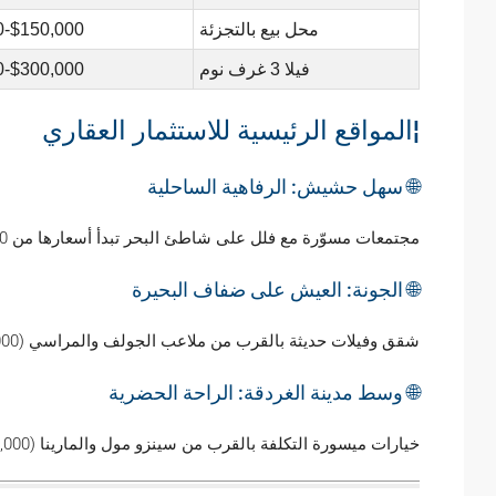
محل بيع بالتجزئة
$150,000-$300,000
فيلا 3 غرف نوم
$300,000-$600,000
¦المواقع الرئيسية للاستثمار العقاري
🌐 سهل حشيش: الرفاهية الساحلية
مجتمعات مسوّرة مع فلل على شاطئ البحر تبدأ أسعارها من 500,000 دولار. متوسط العائد على الاستثمار: 10%.
🌐 الجونة: العيش على ضفاف البحيرة
شقق وفيلات حديثة بالقرب من ملاعب الجولف والمراسي (150,000 دولار – 600,000 دولار).
🌐 وسط مدينة الغردقة: الراحة الحضرية
خيارات ميسورة التكلفة بالقرب من سينزو مول والمارينا (80,000 دولار – 200,000 دولار).