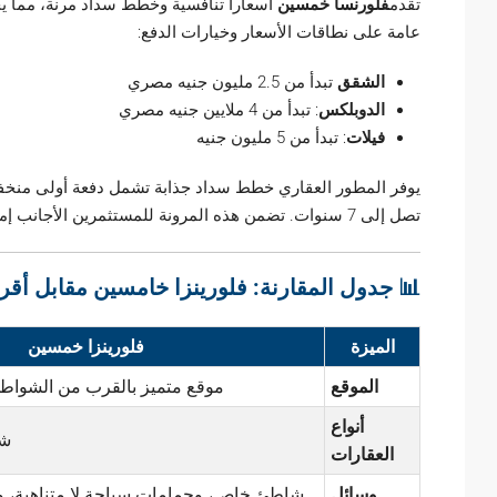
تقدم
فلورنسا خمسين
أسعاراً تنافسية وخطط سداد مرنة، مما ي
عامة على نطاقات الأسعار وخيارات الدفع:
الشقق
تبدأ من 2.5 مليون جنيه مصري
الدوبلكس
: تبدأ من 4 ملايين جنيه مصري
فيلات
: تبدأ من 5 مليون جنيه
تصل إلى 7 سنوات. تضمن هذه المرونة للمستثمرين الأجانب إمكانية تأمين عقاراتهم دون تكاليف مقدمة كبيرة.
📊 جدول المقارنة: فلورينزا خامسين مقابل أق
الميزة
فلورينزا خمسين
الموقع
موقع متميز بالقرب من الشواطئ
أنواع
شق
العقارات
وسائل
شاطئ خاص، وحمامات سباحة لا متناهية، 