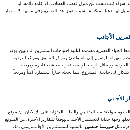
نب. سواء كنت تبحث عن منزل لقضاء العطلات، أو إقامة دائمة، أو
 مثيل لها. دعنا نستكشف سبب تفوق هذا المشروع في مشهد الاستثمار
مرين الأجانب
 الحياة العصرية مصممة لتلبية احتياجات المشترين الدوليين. يوفر
مصر سهولة الوصول إلى الشواطئ ومراكز التسوق ومراكز الترفيه.
الجودة، ووسائل الراحة الواسعة تجربة معيشية فاخرة ومريحة.
ر إلى جاذبية المشروع، مما يجعله خياراً استثمارياً آمناً ومربحاً
 الأجنبي
لحكومية والاقتصاد المتنامي والطلب المتزايد على الإسكان. إن موقع
علها وجهة جذابة للاستثمار الأجنبي. ووفقاً للتقارير الأخيرة، من المتوقع
خرة مثل
فلورنسا خمسين
. بالنسبة للمستثمرين الأجانب، يمثل ذلك