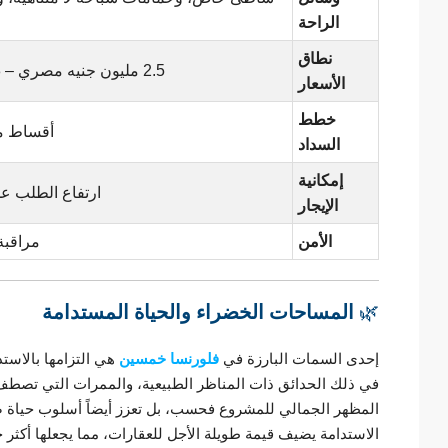
الراحة
نطاق
2.5 مليون جنيه مصري – 8 مليون جنيه مصري
الأسعار
خطط
أقساط مرنة، 10٪
السداد
إمكانية
ارتفاع الطلب عل
الإيجار
الأمن
مراقبة 24/7، مجتمع م
🌿
المساحات الخضراء والحياة المستدامة
إحدى السمات البارزة في
فلورنسا خمسين
هي التزامها بالاست
في ذلك الحدائق ذات المناظر الطبيعية، والممرات التي تصطف ع
المظهر الجمالي للمشروع فحسب، بل تعزز أيضاً أسلوب حياة صح
الاستدامة يضيف قيمة طويلة الأجل للعقارات، مما يجعلها أكثر ج