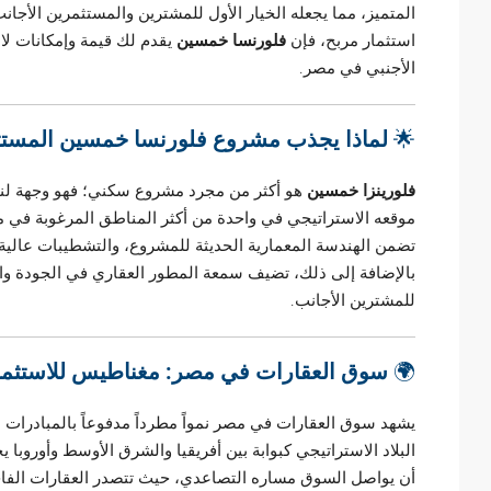
المتميز، مما يجعله الخيار الأول للمشترين والمستثمرين الأجا
استثمار مربح، فإن
فلورنسا خمسين
يقدم لك قيمة وإمكانات لا
الأجنبي في مصر.
🌟
لماذا يجذب مشروع فلورنسا خمسين المستث
فلورينزا خمسين
هو أكثر من مجرد مشروع سكني؛ فهو وجهة لنمط
موقعه الاستراتيجي في واحدة من أكثر المناطق المرغوبة في 
تضمن الهندسة المعمارية الحديثة للمشروع، والتشطيبات عالية 
بالإضافة إلى ذلك، تضيف سمعة المطور العقاري في الجودة والابتكا
للمشترين الأجانب.
🌍
سوق العقارات في مصر: مغناطيس للاستثمار
يشهد سوق العقارات في مصر نمواً مطرداً مدفوعاً بالمبادرات ا
البلاد الاستراتيجي كبوابة بين أفريقيا والشرق الأوسط وأوروبا يج
أن يواصل السوق مساره التصاعدي، حيث تتصدر العقارات الفا