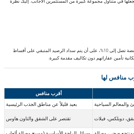
جعلها في متناول مجموعة كبيرة من المستثمرين الأجانب. إليك نظرة
يوفر المطور العقاري خطط سداد جذابة تشمل دفعة أولى منخفضة تصل إلى 10%، على أن يتم سداد الرصيد المتبقي على أقساط
رب منافس لها
أقرب منافس
 والمعالم السياحية
بعيد قليلاً عن مناطق الجذب الرئيسية
ق، دوبلكس، فيلات
تقتصر على الشقق والتاون هاوس
ومنتجع صحي، وصالة
وسائل الراحة الأساسية (مسبح وصالة ألعاب