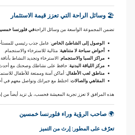
🏖
وسائل الراحة التي تعزز قيمة الاستثمار
تضمن المجموعة الواسعة من وسائل الراحة
في فلورنسا خمسي
الوصول إلى الشاطئ الخاص
: عامل جذب رئيسي للمستأج
أحواض سباحة لا متناهية
: مثالية للاسترخاء والاستجمام.
مراكز السبا والاستجمام
: الاسترخاء وتجديد النشاط بأناقة.
مركز اللياقة البدنية
: حافظ على نشاطك وصحتك مع أحدث 
مناطق لعب الأطفال
: أماكن آمنة وممتعة للأطفال للاستمتا
المقاهي والصالات
: اختلط مع جيرانك وتواصل معهم في أجو
هذه المرافق لا تعزز تجربة المعيشة فحسب، بل تزيد أيضاً من إم
🌍
صاحب الرؤية وراء فلورنسا خمسين
تعرّف على المطور: إرث من التميز